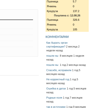
Пшеница
5.7
Ячмень
0
Кукуруза
137.2
Пошлина с: 12.08.26
Пшеница
326.6
Ячмень
0
Кукуруза
105
КОММЕНТАРИИ
Как бырать орган
сертификации?
2 месяца 2
недели назад
пошли ны
8 месяцев 1 неделя
назад
пошли ны
1 год 2 месяца назад
Спасибо, исправили
1 год 5
месяцев назад
Не корректный год
1 год 5
месяцев назад
Ошибка в датах
1 год 5 месяцев
назад
Родные поля
1 год 7 месяцев
назад
так в источнике
1 год 9 месяцев