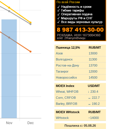
Пшеница 12,5%
RUB/MT
Азов
13000
Волгодонск
11300
Ростов-на-Дону
13700
Таганрог
12000
Новороссийск
14500
MOEX Index
USD/MT
Wheat, WHFOB
↓ 230.4
Corn, CRFOB
↔ 222.7
Barley, BRFOB
↔ 190.2
MOEX WHstock
RUB/MT
WHstock
↑14000
Пошлина с: 05.08.26