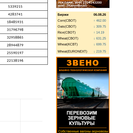
5339215
4283741
Биржи
06.08.26
Corn(CBOT)
↑ 462.00
18485931
Oats(CBOT)
↓ 309.75
31796798
Rice(CBOT)
↑ 14.19
32958865
Wheat(CBOT)
↓ 631.25
Wheat(KCBT)
↓ 699.75
28944879
Wheat(EURONEXT)
↓ 219.75
25590197
22138196