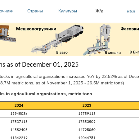
очники
Страны
Культуры
Ж/д
RSS
ons as of December 01, 2025
stocks in agricultural organizations increased YoY by 22.52% as of De
8.7M metric tons, as of November 1, 2025 - 26.5M metric tons)
s in agricultural organizations, metric tons
2024
2023
19945038
19759113
17537113
17353509
14582403
14728060
11342219
12044781