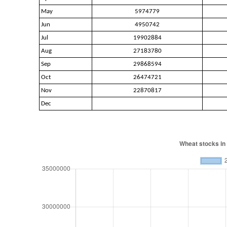
May
5974779
Jun
4950742
Jul
19902884
Aug
27183780
Sep
29868594
Oct
26474721
Nov
22870817
Dec