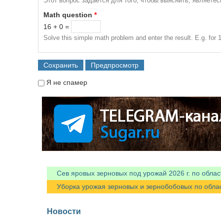
Этот вопрос задается для того, чтобы выяснить, являете
Math question
*
16 + 0 =
Solve this simple math problem and enter the result. E.g. for 1
Я не спамер
Я спамер
Сев яровых зерновых под урожай 2026 г. по облас
Уборка урожая зерновых и зернобобовых по областя
Новости