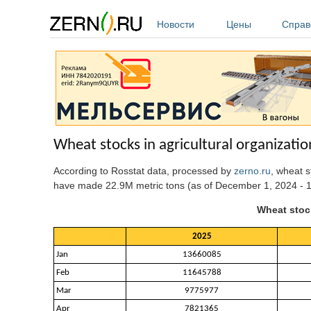
Перейти к основному содержанию
Новости
Цены
Справ
Wheat stocks in agricultural organizati
According to Rosstat data, processed by
zerno.ru
, wheat 
have made 22.9M metric tons (as of December 1, 2024 - 1
Wheat stock
2025
Jan
13660085
Feb
11645788
Mar
9775977
Apr
7821365