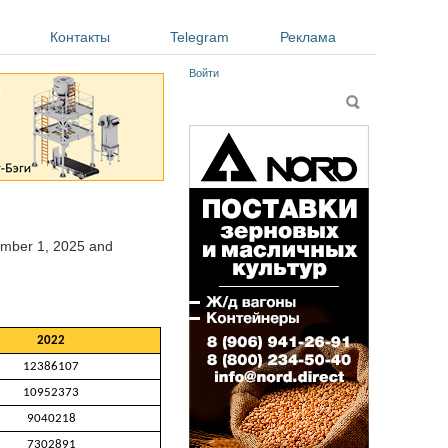
Контакты
Telegram
Реклама
Войти
Форма поиска
Поиск
cember 1, 2025
and
2022
12386107
10952373
9040218
7302891