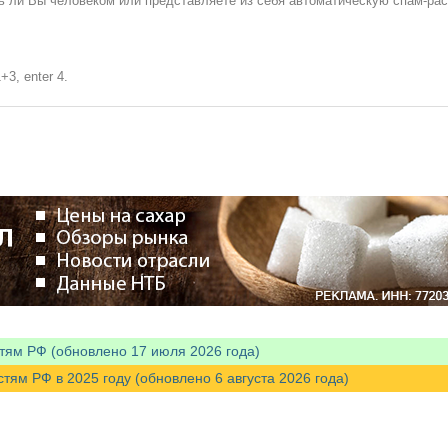
сь ли Вы человеком или представляете из себя автоматическую спам-ра
+3, enter 4.
тям РФ (обновлено 17 июля 2026 года)
м РФ в 2025 году (обновлено 6 августа 2026 года)