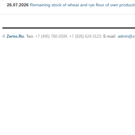
26.07.2026
Remaining stock of wheat and rye flour of own producti
©
Zerno.Ru
.
Тел
: +7 (495) 760-2509,
+7 (926) 624-3123
,
E-mail
:
admin@ze