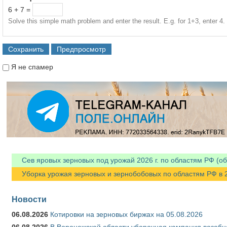
6 + 7 =
Solve this simple math problem and enter the result. E.g. for 1+3, enter 4.
Я не спамер
Я спамер
Сев яровых зерновых под урожай 2026 г. по областям РФ (об
Уборка урожая зерновых и зернобобовых по областям РФ в 202
Новости
06.08.2026
Котировки на зерновых биржах на 05.08.2026
06.08.2026
В Воронежской области уборочная кампания возобн