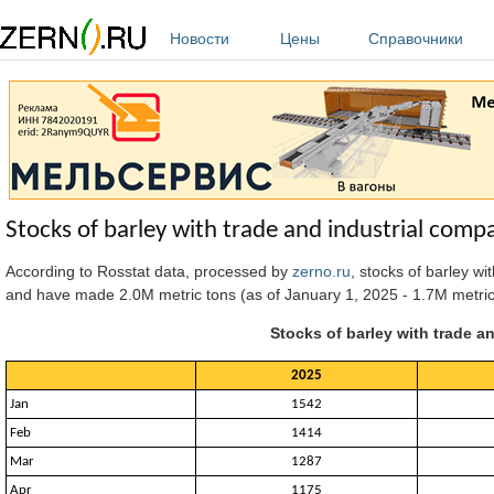
Перейти к основному содержанию
Новости
Цены
Справочники
Stocks of barley with trade and industrial comp
According to Rosstat data, processed by
zerno.ru
, stocks of barley w
and have made 2.0M metric tons (as of January 1, 2025 - 1.7M metric
Stocks of barley with trade a
2025
Jan
1542
Feb
1414
Mar
1287
Apr
1175