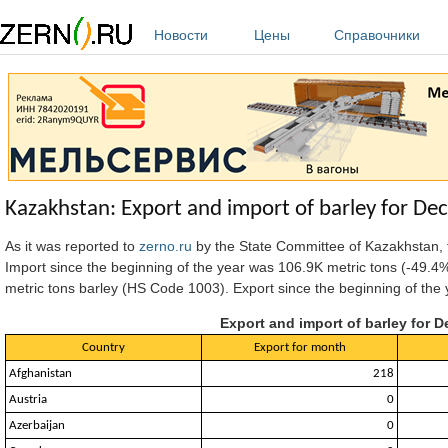
Перейти к основному содержанию
Новости
Цены
Справочники
Kazakhstan: Export and import of barley for De
As it was reported to
zerno.ru
by the State Committee of Kazakhstan
,
Import since the beginning of the year was 106.9K metric tons (-49.
metric tons barley (HS Code 1003). Export since the beginning of the 
Export and import of barley for 
Country
Export for month
Afghanistan
218
Austria
0
Azerbaijan
0