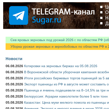
Я спамер
Сев яровых зерновых под урожай 2026 г. по областям РФ (об
Уборка урожая зерновых и зернобобовых по областям РФ в 202
Новости
06.08.2026
Котировки на зерновых биржах на 05.08.2026
06.08.2026
В Воронежской области уборочная кампания возобн
05.08.2026
Итоги российских биржевых торгов пшеницей за 5 ав
05.08.2026
Экспорт пшеницы из РФ в августе может составить 
05.08.2026
Пшеница и ячмень подешевели на 8–14,5% за три 
05.08.2026
Белоруссия: Аграрии намолотили более 5 млн тонн
05.08.2026
Казахстан: Цена муки мелкого помола из пшеницы и
05.08.2026
Армения: Экспорт и импорт ячменя в июне 2026 год