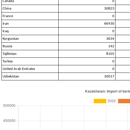
Canada
0
China
30823
France
0
Iran
66930
Iraq
0
Kyrgyzstan
3634
Russia
142
Tajikistan
8105
Turkey
0
United Arab Emirates
0
Uzbekistan
30017