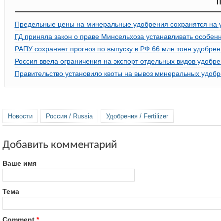
П
Предельные цены на минеральные удобрения сохранятся на у
ГД приняла закон о праве Минсельхоза устанавливать особен
РАПУ сохраняет прогноз по выпуску в РФ 66 млн тонн удобрени
Россия ввела ограничения на экспорт отдельных видов удобр
Правительство установило квоты на вывоз минеральных удобре
Новости
Россия / Russia
Удобрения / Fertilizer
Добавить комментарий
Ваше имя
Тема
Comment
*