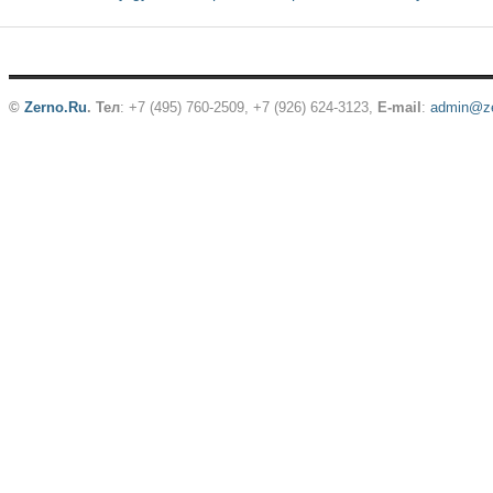
©
Zerno.Ru
.
Тел
: +7 (495) 760-2509,
+7 (926) 624-3123
,
E-mail
:
admin@ze