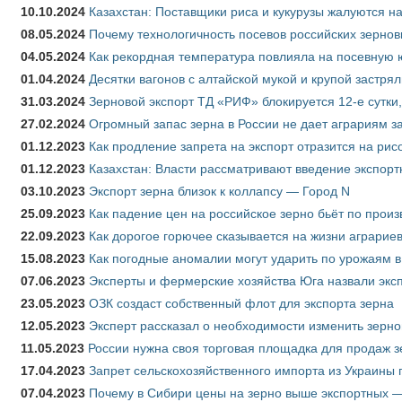
10.10.2024
Казахстан: Поставщики риса и кукурузы жалуются н
08.05.2024
Почему технологичность посевов российских зернов
04.05.2024
Как рекордная температура повлияла на посевную 
01.04.2024
Десятки вагонов с алтайской мукой и крупой застрял
31.03.2024
Зерновой экспорт ТД «РИФ» блокируется 12-е сутки
27.02.2024
Огромный запас зерна в России не дает аграриям з
01.12.2023
Как продление запрета на экспорт отразится на рис
01.12.2023
Казахстан: Власти рассматривают введение экспор
03.10.2023
Экспорт зерна близок к коллапсу — Город N
25.09.2023
Как падение цен на российское зерно бьёт по прои
22.09.2023
Как дорогое горючее сказывается на жизни аграрие
15.08.2023
Как погодные аномалии могут ударить по урожаям 
07.06.2023
Эксперты и фермерские хозяйства Юга назвали эксп
23.05.2023
ОЗК создаст собственный флот для экспорта зерна
12.05.2023
Эксперт рассказал о необходимости изменить зерн
11.05.2023
России нужна своя торговая площадка для продаж 
17.04.2023
Запрет сельскохозяйственного импорта из Украины п
07.04.2023
Почему в Сибири цены на зерно выше экспортных 