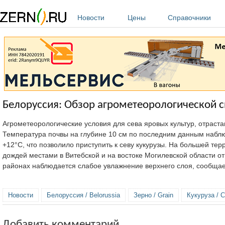
Перейти к основному содержанию
Новости
Цены
Справочники
Белоруссия: Обзор агрометеорологической с
Агрометеорологические условия для сева яровых культур, отраста
Температура почвы на глубине 10 см по последним данным наблюд
+12°С, что позволило приступить к севу кукурузы. На большей т
дождей местами в Витебской и на востоке Могилевской области о
районах наблюдается слабое увлажнение верхнего слоя, сообща
Новости
Белоруссия / Belorussia
Зерно / Grain
Кукуруза / C
Добавить комментарий