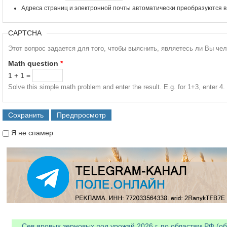
Адреса страниц и электронной почты автоматически преобразуются в
CAPTCHA
Этот вопрос задается для того, чтобы выяснить, являетесь ли Вы че
Math question
*
1 + 1 =
Solve this simple math problem and enter the result. E.g. for 1+3, enter 4.
Я не спамер
Я спамер
Сев яровых зерновых под урожай 2026 г. по областям РФ (об