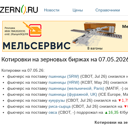
Перейти к основному содержанию
Новости
Цены
Справочники
Котировки на зерновых биржах на 07.05.202
Котировки на 07.05.26:
фьючерс на поставку
пшеницы (SRW)
(СВОТ, Jul 26) снизился 
фьючерс на поставку
пшеницы (HRW)
(KCBT, May 26) снизился
фьючерс на поставку
пшеницы (мельничной, Paris)
(MATIF, -) 
фьючерс на поставку
пшеницы (фуражной, UK)
(ICE Europe, M
фьючерс на поставку
кукурузы
(СВОТ, Jul 26) снизился на
▼1,7
фьючерс на поставку
риса-сырца
(СВОТ, Jul 26) снизился на
▼
фьючерс на поставку
овса
(СВОТ, -) подорожал на
▲16,35
¢/бу
Котировки на зе