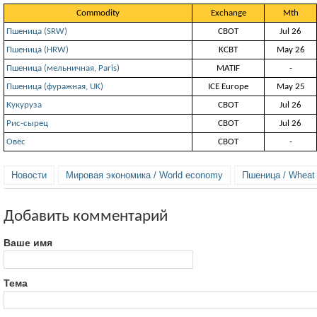
Commodity
Exchange
Mth
Пшеница (SRW)
СВОТ
Jul 26
Пшеница (HRW)
KCBT
May 26
Пшеница (мельничная, Paris)
MATIF
-
Пшеница (фуражная, UK)
ICE Europe
May 25
Кукуруза
СВОТ
Jul 26
Рис-сырец
СВОТ
Jul 26
Овёс
СВОТ
-
Новости
Мировая экономика / World economy
Пшеница / Wheat
Добавить комментарий
Ваше имя
Тема