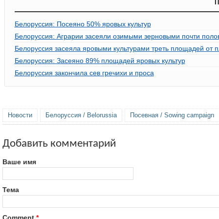
П
Белоруссия: Посеяно 50% яровых культур
Белоруссия: Аграрии засеяли озимыми зерновыми почти пол
Белоруссия засеяла яровыми культурами треть площадей от 
Белоруссия: Засеяно 89% площадей яровых культур
Белоруссия закончила сев гречихи и проса
Новости
Белоруссия / Belorussia
Посевная / Sowing campaign
Добавить комментарий
Ваше имя
Тема
Comment
*