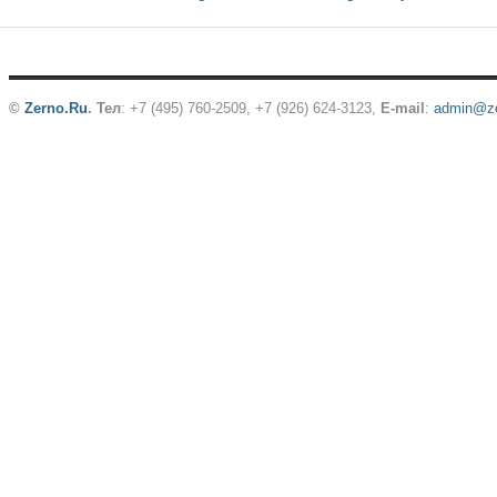
©
Zerno.Ru
.
Тел
: +7 (495) 760-2509,
+7 (926) 624-3123
,
E-mail
:
admin@ze