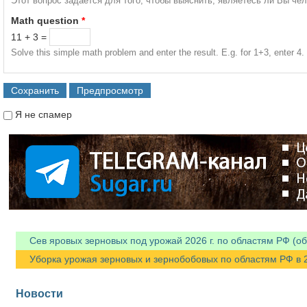
Этот вопрос задается для того, чтобы выяснить, являетесь ли Вы че
Math question
*
11 + 3 =
Solve this simple math problem and enter the result. E.g. for 1+3, enter 4.
Я не спамер
Я спамер
Сев яровых зерновых под урожай 2026 г. по областям РФ (об
Уборка урожая зерновых и зернобобовых по областям РФ в 202
Новости