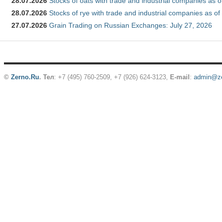
28.07.2026
Stocks of oats with trade and industrial companies as o
28.07.2026
Stocks of rye with trade and industrial companies as of
27.07.2026
Grain Trading on Russian Exchanges: July 27, 2026
©
Zerno.Ru
.
Тел
: +7 (495) 760-2509,
+7 (926) 624-3123
,
E-mail
:
admin@ze