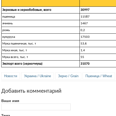
Зерновые и зернобобовые, всего
30997
пшеница
11587
ячмень
1467
рожь
0,2
кукуруза
17503
Мука пшеничная, тыс. т
53,6
Мука иная, тыс. т
1,4
Мука всего, тыс. т
55
Экспорт всего (зерно+мука)
31070
Новости
Украина / Ukraine
Зерно / Grain
Пшеница / Wheat
Добавить комментарий
Ваше имя
Тема