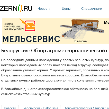
Перейти к основному содержанию
Новости
Цены
Справочники
Белоруссия: Обзор агрометеорологической с
По последним данным наблюдений у яровых зерновых культур, по
некоторых наблюдаемых полях начался выход в трубку, сообщае
образование узловых корней. У яровых зерновых, посеянных в кон
Визуальные оценки состояния посевов хорошие. Влагообеспеченно
отдельных южных районов, достаточная, что в сочетании с умер
В ближайшие дни агрометеорологическая обстановка на большей 
сельскохозяйственных культур.
Новости
Белоруссия / Belorussia
Агрометеорология / Agricultur