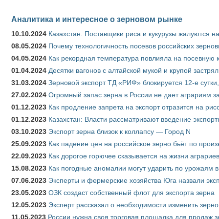
Аналитика и интересное о зерновом рынке
10.10.2024
Казахстан: Поставщики риса и кукурузы жалуются н
08.05.2024
Почему технологичность посевов российских зернов
04.05.2024
Как рекордная температура повлияла на посевную 
01.04.2024
Десятки вагонов с алтайской мукой и крупой застрял
31.03.2024
Зерновой экспорт ТД «РИФ» блокируется 12-е сутки
27.02.2024
Огромный запас зерна в России не дает аграриям з
01.12.2023
Как продление запрета на экспорт отразится на рис
01.12.2023
Казахстан: Власти рассматривают введение экспор
03.10.2023
Экспорт зерна близок к коллапсу — Город N
25.09.2023
Как падение цен на российское зерно бьёт по прои
22.09.2023
Как дорогое горючее сказывается на жизни аграрие
15.08.2023
Как погодные аномалии могут ударить по урожаям 
07.06.2023
Эксперты и фермерские хозяйства Юга назвали эксп
23.05.2023
ОЗК создаст собственный флот для экспорта зерна
12.05.2023
Эксперт рассказал о необходимости изменить зерн
11.05.2023
России нужна своя торговая площадка для продаж 