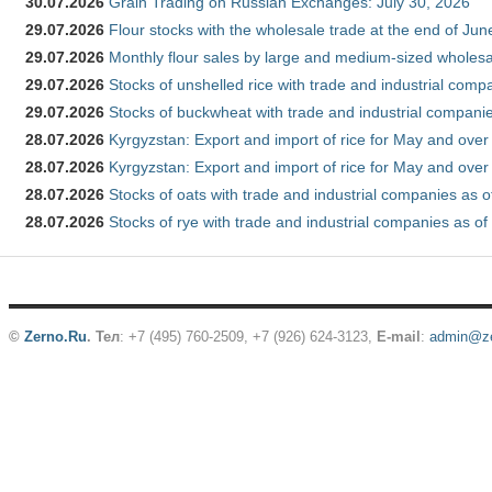
30.07.2026
Grain Trading on Russian Exchanges: July 30, 2026
29.07.2026
Flour stocks with the wholesale trade at the end of Ju
29.07.2026
Monthly flour sales by large and medium-sized wholesa
29.07.2026
Stocks of unshelled rice with trade and industrial comp
29.07.2026
Stocks of buckwheat with trade and industrial companie
28.07.2026
Kyrgyzstan: Export and import of rice for May and over 
28.07.2026
Kyrgyzstan: Export and import of rice for May and over 
28.07.2026
Stocks of oats with trade and industrial companies as o
28.07.2026
Stocks of rye with trade and industrial companies as of
©
Zerno.Ru
.
Тел
: +7 (495) 760-2509,
+7 (926) 624-3123
,
E-mail
:
admin@ze