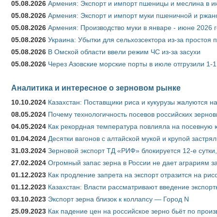
05.08.2026
Армения: Экспорт и импорт пшеницы и меслина в и
05.08.2026
Армения: Экспорт и импорт муки пшеничной и ржан
05.08.2026
Армения: Производство муки в январе - июне 2026 
05.08.2026
Украина: Убытки для сельхозсектора из-за простоя п
05.08.2026
В Омской области ввели режим ЧС из-за засухи
05.08.2026
Через Азовские морские порты в июле отгрузили 1-1
Аналитика и интересное о зерновом рынке
10.10.2024
Казахстан: Поставщики риса и кукурузы жалуются н
08.05.2024
Почему технологичность посевов российских зернов
04.05.2024
Как рекордная температура повлияла на посевную 
01.04.2024
Десятки вагонов с алтайской мукой и крупой застрял
31.03.2024
Зерновой экспорт ТД «РИФ» блокируется 12-е сутки
27.02.2024
Огромный запас зерна в России не дает аграриям з
01.12.2023
Как продление запрета на экспорт отразится на рис
01.12.2023
Казахстан: Власти рассматривают введение экспор
03.10.2023
Экспорт зерна близок к коллапсу — Город N
25.09.2023
Как падение цен на российское зерно бьёт по прои