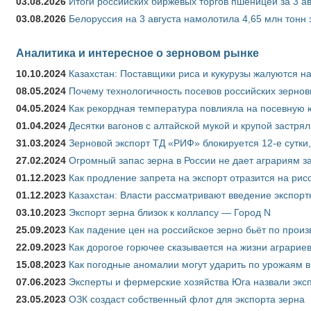
03.08.2026
Итоги российских биржевых торгов пшеницей за 3 ав
03.08.2026
Белоруссия на 3 августа намолотила 4,65 млн тонн
Аналитика и интересное о зерновом рынке
10.10.2024
Казахстан: Поставщики риса и кукурузы жалуются н
08.05.2024
Почему технологичность посевов российских зернов
04.05.2024
Как рекордная температура повлияла на посевную 
01.04.2024
Десятки вагонов с алтайской мукой и крупой застрял
31.03.2024
Зерновой экспорт ТД «РИФ» блокируется 12-е сутки
27.02.2024
Огромный запас зерна в России не дает аграриям з
01.12.2023
Как продление запрета на экспорт отразится на рис
01.12.2023
Казахстан: Власти рассматривают введение экспор
03.10.2023
Экспорт зерна близок к коллапсу — Город N
25.09.2023
Как падение цен на российское зерно бьёт по прои
22.09.2023
Как дорогое горючее сказывается на жизни аграрие
15.08.2023
Как погодные аномалии могут ударить по урожаям 
07.06.2023
Эксперты и фермерские хозяйства Юга назвали эксп
23.05.2023
ОЗК создаст собственный флот для экспорта зерна