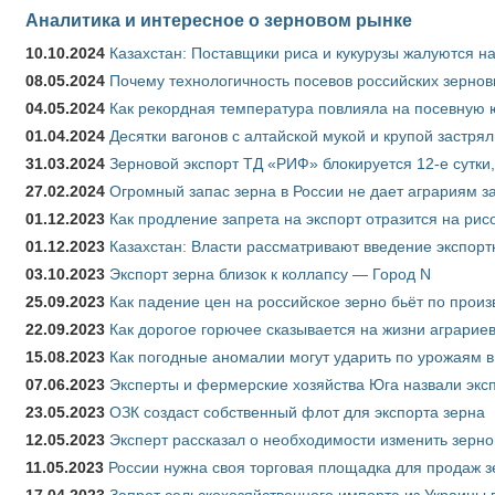
Аналитика и интересное о зерновом рынке
10.10.2024
Казахстан: Поставщики риса и кукурузы жалуются н
08.05.2024
Почему технологичность посевов российских зернов
04.05.2024
Как рекордная температура повлияла на посевную 
01.04.2024
Десятки вагонов с алтайской мукой и крупой застрял
31.03.2024
Зерновой экспорт ТД «РИФ» блокируется 12-е сутки
27.02.2024
Огромный запас зерна в России не дает аграриям з
01.12.2023
Как продление запрета на экспорт отразится на рис
01.12.2023
Казахстан: Власти рассматривают введение экспор
03.10.2023
Экспорт зерна близок к коллапсу — Город N
25.09.2023
Как падение цен на российское зерно бьёт по прои
22.09.2023
Как дорогое горючее сказывается на жизни аграрие
15.08.2023
Как погодные аномалии могут ударить по урожаям 
07.06.2023
Эксперты и фермерские хозяйства Юга назвали эксп
23.05.2023
ОЗК создаст собственный флот для экспорта зерна
12.05.2023
Эксперт рассказал о необходимости изменить зерн
11.05.2023
России нужна своя торговая площадка для продаж 