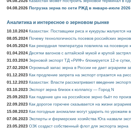
04.08.2026
Казахстан может построить зерновой терминал в од
04.08.2026
Погрузка зерна по сети РЖД в январе-июле 2026 
Аналитика и интересное о зерновом рынке
10.10.2024
Казахстан: Поставщики риса и кукурузы жалуются н
08.05.2024
Почему технологичность посевов российских зернов
04.05.2024
Как рекордная температура повлияла на посевную 
01.04.2024
Десятки вагонов с алтайской мукой и крупой застрял
31.03.2024
Зерновой экспорт ТД «РИФ» блокируется 12-е сутки
27.02.2024
Огромный запас зерна в России не дает аграриям з
01.12.2023
Как продление запрета на экспорт отразится на рис
01.12.2023
Казахстан: Власти рассматривают введение экспор
03.10.2023
Экспорт зерна близок к коллапсу — Город N
25.09.2023
Как падение цен на российское зерно бьёт по прои
22.09.2023
Как дорогое горючее сказывается на жизни аграрие
15.08.2023
Как погодные аномалии могут ударить по урожаям 
07.06.2023
Эксперты и фермерские хозяйства Юга назвали эксп
23.05.2023
ОЗК создаст собственный флот для экспорта зерна