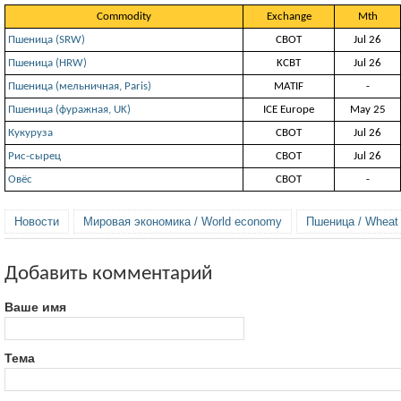
Commodity
Exchange
Mth
Пшеница (SRW)
СВОТ
Jul 26
Пшеница (HRW)
KCBT
Jul 26
Пшеница (мельничная, Paris)
MATIF
-
Пшеница (фуражная, UK)
ICE Europe
May 25
Кукуруза
СВОТ
Jul 26
Рис-сырец
СВОТ
Jul 26
Овёс
СВОТ
-
Новости
Мировая экономика / World economy
Пшеница / Wheat
Добавить комментарий
Ваше имя
Тема