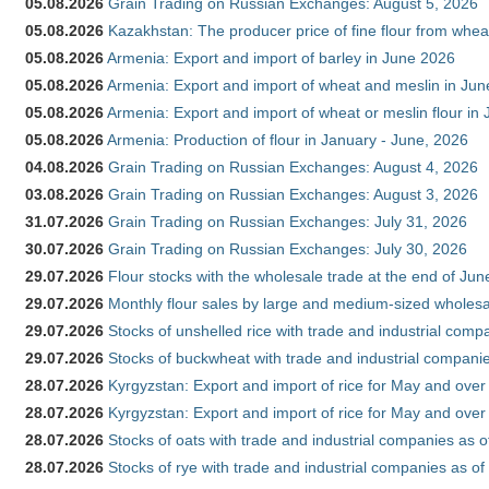
05.08.2026
Grain Trading on Russian Exchanges: August 5, 2026
05.08.2026
Kazakhstan: The producer price of fine flour from whe
05.08.2026
Armenia: Export and import of barley in June 2026
05.08.2026
Armenia: Export and import of wheat and meslin in Ju
05.08.2026
Armenia: Export and import of wheat or meslin flour in
05.08.2026
Armenia: Production of flour in January - June, 2026
04.08.2026
Grain Trading on Russian Exchanges: August 4, 2026
03.08.2026
Grain Trading on Russian Exchanges: August 3, 2026
31.07.2026
Grain Trading on Russian Exchanges: July 31, 2026
30.07.2026
Grain Trading on Russian Exchanges: July 30, 2026
29.07.2026
Flour stocks with the wholesale trade at the end of Ju
29.07.2026
Monthly flour sales by large and medium-sized wholesa
29.07.2026
Stocks of unshelled rice with trade and industrial comp
29.07.2026
Stocks of buckwheat with trade and industrial companie
28.07.2026
Kyrgyzstan: Export and import of rice for May and over 
28.07.2026
Kyrgyzstan: Export and import of rice for May and over 
28.07.2026
Stocks of oats with trade and industrial companies as o
28.07.2026
Stocks of rye with trade and industrial companies as of