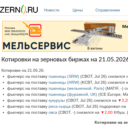
Перейти к основному содержанию
Новости
Цены
Справочники
Котировки на зерновых биржах на 21.05.202
Котировки на 21.05.26:
фьючерс на поставку
пшеницы (SRW)
(СВОТ, Jul 26) снизился 
фьючерс на поставку
пшеницы (HRW)
(KCBT, Jul 26) снизился 
фьючерс на поставку
пшеницы (мельничной, Paris)
(MATIF, -) 
фьючерс на поставку
пшеницы (фуражной, UK)
(ICE Europe, M
фьючерс на поставку
кукурузы
(СВОТ, Jul 26) снизился на
▼3,2
фьючерс на поставку
риса-сырца
(СВОТ, Jul 26) подорожал на
фьючерс на поставку
овса
(СВОТ, -) снизился на
▼2,00
¢/буш. 
Котировки на зе