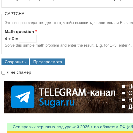
CAPTCHA
Этот вопрос задается для того, чтобы выяснить, являетесь ли Вы че
Math question
*
4 + 0 =
Solve this simple math problem and enter the result. E.g. for 1+3, enter 4.
Я не спамер
Я спамер
Сев яровых зерновых под урожай 2026 г. по областям РФ (об