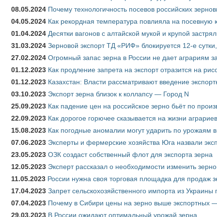
08.05.2024
Почему технологичность посевов российских зернов
04.05.2024
Как рекордная температура повлияла на посевную 
01.04.2024
Десятки вагонов с алтайской мукой и крупой застрял
31.03.2024
Зерновой экспорт ТД «РИФ» блокируется 12-е сутки
27.02.2024
Огромный запас зерна в России не дает аграриям з
01.12.2023
Как продление запрета на экспорт отразится на рис
01.12.2023
Казахстан: Власти рассматривают введение экспор
03.10.2023
Экспорт зерна близок к коллапсу — Город N
25.09.2023
Как падение цен на российское зерно бьёт по прои
22.09.2023
Как дорогое горючее сказывается на жизни аграрие
15.08.2023
Как погодные аномалии могут ударить по урожаям 
07.06.2023
Эксперты и фермерские хозяйства Юга назвали эксп
23.05.2023
ОЗК создаст собственный флот для экспорта зерна
12.05.2023
Эксперт рассказал о необходимости изменить зерн
11.05.2023
России нужна своя торговая площадка для продаж 
17.04.2023
Запрет сельскохозяйственного импорта из Украины п
07.04.2023
Почему в Сибири цены на зерно выше экспортных 
29.03.2023
В России ожидают оптимальный урожай зерна