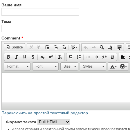
Ваше имя
Тема
Comment
*
Source
Format
Font
Size
Styles
Переключить на простой текстовый редактор
Формат текста
Адреса страниц и электронной почты автоматически преобразуются в