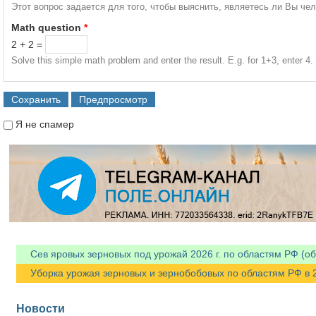
Этот вопрос задается для того, чтобы выяснить, являетесь ли Вы че
Math question
*
2 + 2 =
Solve this simple math problem and enter the result. E.g. for 1+3, enter 4.
Я не спамер
Я спамер
Сев яровых зерновых под урожай 2026 г. по областям РФ (об
Уборка урожая зерновых и зернобобовых по областям РФ в 202
Новости