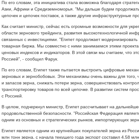
По его словам, эта инициатива стала возможна благодаря страте
Азии, Африки и Средиземноморья. "Мы дальше будем продолжать и
цепочек и цепочек поставок, а также другие инфраструктурные про
Как считает министр, сейчас есть огромные возможности для укр
области зернового трейдинга, развития высокотехнологичной ин
связанных с инвестициями. "Египет продолжает модернизировать в
товарная биржа. Мы совместно с ними занимаемся этими проекта
ценовых индексов и индикаторов. В этой связи мы считаем, что 
Россией", - сообщил Фарук.
По его словам, Египет также пытается выстроить цифровые механ
зерновых и зернобобовых. Эти механизмы очень важны для того, 
и запасов зерна, снижать потери зерна, совершенствовать контро
транспортировку товаров по всей цепочке. В развитии систем пр
с Россией.
В целом, подчеркнул министр, Египет рассчитывает на дальнейшее
продовольственной безопасности. "Российская Федерация являетс
одним из основных и стратегических рынков, импортирующих зерно
Египет является одним из крупнейших покупателей зерна из Росси
млн тонн зерна, с начала текущего года экспорт составил 4,58 млн