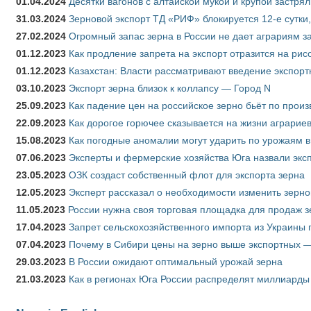
01.04.2024
Десятки вагонов с алтайской мукой и крупой застрял
31.03.2024
Зерновой экспорт ТД «РИФ» блокируется 12-е сутки
27.02.2024
Огромный запас зерна в России не дает аграриям з
01.12.2023
Как продление запрета на экспорт отразится на рис
01.12.2023
Казахстан: Власти рассматривают введение экспор
03.10.2023
Экспорт зерна близок к коллапсу — Город N
25.09.2023
Как падение цен на российское зерно бьёт по прои
22.09.2023
Как дорогое горючее сказывается на жизни аграрие
15.08.2023
Как погодные аномалии могут ударить по урожаям 
07.06.2023
Эксперты и фермерские хозяйства Юга назвали эксп
23.05.2023
ОЗК создаст собственный флот для экспорта зерна
12.05.2023
Эксперт рассказал о необходимости изменить зерн
11.05.2023
России нужна своя торговая площадка для продаж 
17.04.2023
Запрет сельскохозяйственного импорта из Украины п
07.04.2023
Почему в Сибири цены на зерно выше экспортных 
29.03.2023
В России ожидают оптимальный урожай зерна
21.03.2023
Как в регионах Юга России распределят миллиарды