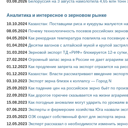
03.08.2026
Белоруссия на 3 августа намолотила 4,65 млн тонн
Аналитика и интересное о зерновом рынке
10.10.2024
Казахстан: Поставщики риса и кукурузы жалуются н
08.05.2024
Почему технологичность посевов российских зернов
04.05.2024
Как рекордная температура повлияла на посевную 
01.04.2024
Десятки вагонов с алтайской мукой и крупой застрял
31.03.2024
Зерновой экспорт ТД «РИФ» блокируется 12-е сутки
27.02.2024
Огромный запас зерна в России не дает аграриям з
01.12.2023
Как продление запрета на экспорт отразится на рис
01.12.2023
Казахстан: Власти рассматривают введение экспор
03.10.2023
Экспорт зерна близок к коллапсу — Город N
25.09.2023
Как падение цен на российское зерно бьёт по прои
22.09.2023
Как дорогое горючее сказывается на жизни аграрие
15.08.2023
Как погодные аномалии могут ударить по урожаям 
07.06.2023
Эксперты и фермерские хозяйства Юга назвали эксп
23.05.2023
ОЗК создаст собственный флот для экспорта зерна
12.05.2023
Эксперт рассказал о необходимости изменить зерн