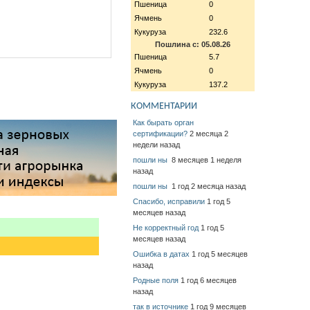
Пшеница
0
Ячмень
0
Кукуруза
232.6
Пошлина с: 05.08.26
Пшеница
5.7
Ячмень
0
Кукуруза
137.2
КОММЕНТАРИИ
Как бырать орган
сертификации?
2 месяца 2
недели назад
пошли ны
8 месяцев 1 неделя
назад
пошли ны
1 год 2 месяца назад
Спасибо, исправили
1 год 5
месяцев назад
Не корректный год
1 год 5
месяцев назад
Ошибка в датах
1 год 5 месяцев
назад
Родные поля
1 год 6 месяцев
назад
так в источнике
1 год 9 месяцев