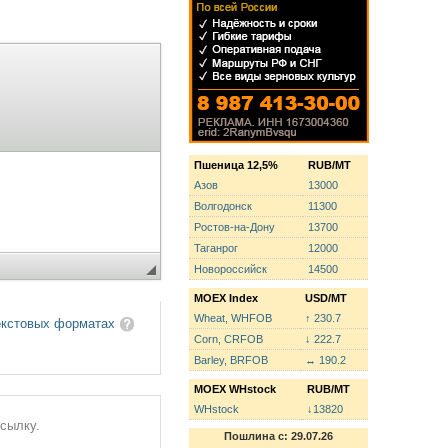
Пшеница 12,5%
RUB/MT
Азов
13000
Волгодонск
11300
Ростов-на-Дону
13700
Таганрог
12000
Новороссийск
14500
MOEX Index
USD/MT
Wheat, WHFOB
↑ 230.7
екстовых форматах
Corn, CRFOB
↓ 222.7
Barley, BRFOB
↔ 190.2
MOEX WHstock
RUB/MT
WHstock
↓13820
ссылку.
Пошлина с: 29.07.26