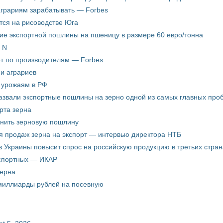
аграриям зарабатывать — Forbes
ится на рисоводстве Юга
ие экспортной пошлины на пшеницу в размере 60 евро/тонна
 N
ёт по производителям — Forbes
ни аграриев
о урожаям в РФ
звали экспортные пошлины на зерно одной из самых главных пробл
рта зерна
енить зерновую пошлину
я продаж зерна на экспорт — интервью директора НТБ
з Украины повысит спрос на российскую продукцию в третьих стран
кспортных — ИКАР
зерна
 миллиарды рублей на посевную