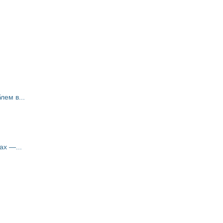
ем в...
ах —...