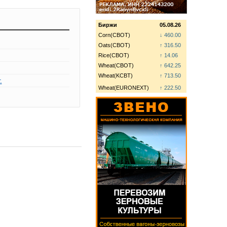
Биржи
05.08.26
Corn(CBOT)
↓ 460.00
Oats(CBOT)
↑ 316.50
Rice(CBOT)
↑ 14.06
Wheat(CBOT)
↑ 642.25
Wheat(KCBT)
↑ 713.50
.
Wheat(EURONEXT)
↑ 222.50