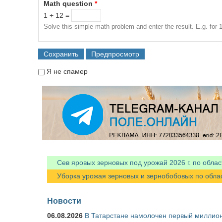
Math question
*
1 + 12 =
Solve this simple math problem and enter the result. E.g. for 1
Я не спамер
Я спамер
Сев яровых зерновых под урожай 2026 г. по облас
Уборка урожая зерновых и зернобобовых по областя
Новости
06.08.2026
В Татарстане намолочен первый миллион