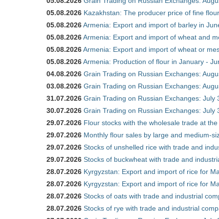
05.08.2026
Grain Trading on Russian Exchanges: Augu
05.08.2026
Kazakhstan: The producer price of fine flo
05.08.2026
Armenia: Export and import of barley in Ju
05.08.2026
Armenia: Export and import of wheat and m
05.08.2026
Armenia: Export and import of wheat or mesl
05.08.2026
Armenia: Production of flour in January - J
04.08.2026
Grain Trading on Russian Exchanges: Augu
03.08.2026
Grain Trading on Russian Exchanges: Augu
31.07.2026
Grain Trading on Russian Exchanges: July 
30.07.2026
Grain Trading on Russian Exchanges: July 
29.07.2026
Flour stocks with the wholesale trade at th
29.07.2026
Monthly flour sales by large and medium-si
29.07.2026
Stocks of unshelled rice with trade and ind
29.07.2026
Stocks of buckwheat with trade and industr
28.07.2026
Kyrgyzstan: Export and import of rice for Ma
28.07.2026
Kyrgyzstan: Export and import of rice for Ma
28.07.2026
Stocks of oats with trade and industrial co
28.07.2026
Stocks of rye with trade and industrial com