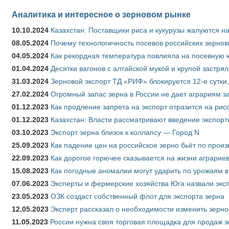
Аналитика и интересное о зерновом рынке
10.10.2024
Казахстан: Поставщики риса и кукурузы жалуются н
08.05.2024
Почему технологичность посевов российских зернов
04.05.2024
Как рекордная температура повлияла на посевную 
01.04.2024
Десятки вагонов с алтайской мукой и крупой застрял
31.03.2024
Зерновой экспорт ТД «РИФ» блокируется 12-е сутки
27.02.2024
Огромный запас зерна в России не дает аграриям з
01.12.2023
Как продление запрета на экспорт отразится на рис
01.12.2023
Казахстан: Власти рассматривают введение экспор
03.10.2023
Экспорт зерна близок к коллапсу — Город N
25.09.2023
Как падение цен на российское зерно бьёт по прои
22.09.2023
Как дорогое горючее сказывается на жизни аграрие
15.08.2023
Как погодные аномалии могут ударить по урожаям 
07.06.2023
Эксперты и фермерские хозяйства Юга назвали эксп
23.05.2023
ОЗК создаст собственный флот для экспорта зерна
12.05.2023
Эксперт рассказал о необходимости изменить зерн
11.05.2023
России нужна своя торговая площадка для продаж 