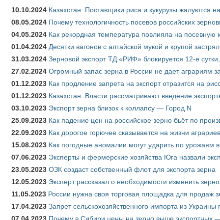
10.10.2024
Казахстан: Поставщики риса и кукурузы жалуются н
08.05.2024
Почему технологичность посевов российских зернов
04.05.2024
Как рекордная температура повлияла на посевную 
01.04.2024
Десятки вагонов с алтайской мукой и крупой застрял
31.03.2024
Зерновой экспорт ТД «РИФ» блокируется 12-е сутки
27.02.2024
Огромный запас зерна в России не дает аграриям з
01.12.2023
Как продление запрета на экспорт отразится на рис
01.12.2023
Казахстан: Власти рассматривают введение экспор
03.10.2023
Экспорт зерна близок к коллапсу — Город N
25.09.2023
Как падение цен на российское зерно бьёт по прои
22.09.2023
Как дорогое горючее сказывается на жизни аграрие
15.08.2023
Как погодные аномалии могут ударить по урожаям 
07.06.2023
Эксперты и фермерские хозяйства Юга назвали эксп
23.05.2023
ОЗК создаст собственный флот для экспорта зерна
12.05.2023
Эксперт рассказал о необходимости изменить зерн
11.05.2023
России нужна своя торговая площадка для продаж 
17.04.2023
Запрет сельскохозяйственного импорта из Украины п
07.04.2023
Почему в Сибири цены на зерно выше экспортных 