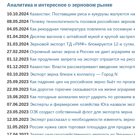
Аналитика и интересное о зерновом рынке
10.10.2024
Казахстан: Поставщики риса и кукурузы жалуются н
08.05.2024
Почему технологичность посевов российских зернов
04.05.2024
Как рекордная температура повлияла на посевную 
01.04.2024
Десятки вагонов с алтайской мукой и крупой застрял
31.03.2024
Зерновой экспорт ТД «РИФ» блокируется 12-е сутки
27.02.2024
Огромный запас зерна в России не дает аграриям з
01.12.2023
Как продление запрета на экспорт отразится на рис
01.12.2023
Казахстан: Власти рассматривают введение экспор
03.10.2023
Экспорт зерна близок к коллапсу — Город N
25.09.2023
Как падение цен на российское зерно бьёт по прои
22.09.2023
Как дорогое горючее сказывается на жизни аграрие
15.08.2023
Как погодные аномалии могут ударить по урожаям 
07.06.2023
Эксперты и фермерские хозяйства Юга назвали эксп
23.05.2023
ОЗК создаст собственный флот для экспорта зерна
12.05.2023
Эксперт рассказал о необходимости изменить зерн
11.05.2023
России нужна своя торговая площадка для продаж 
17.04.2023
Запрет сельскохозяйственного импорта из Украины п