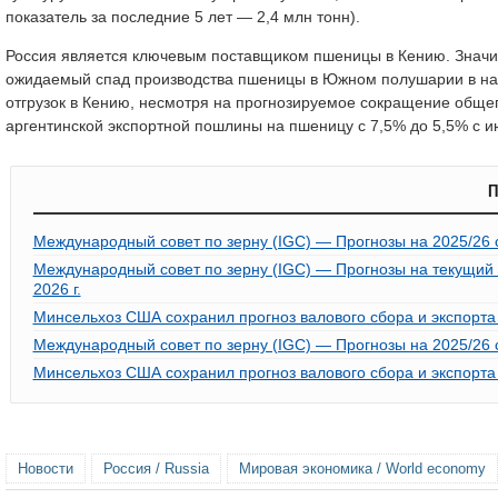
показатель за последние 5 лет — 2,4 млн тонн).
Россия является ключевым поставщиком пшеницы в Кению. Значи
ожидаемый спад производства пшеницы в Южном полушарии в нас
отгрузок в Кению, несмотря на прогнозируемое сокращение общег
аргентинской экспортной пошлины на пшеницу с 7,5% до 5,5% с 
П
Международный совет по зерну (IGC) — Прогнозы на 2025/26 се
Международный совет по зерну (IGC) — Прогнозы на текущий 
2026 г.
Минсельхоз США сохранил прогноз валового сбора и экспорт
Международный совет по зерну (IGC) — Прогнозы на 2025/26 се
Минсельхоз США сохранил прогноз валового сбора и экспорт
Новости
Россия / Russia
Мировая экономика / World economy