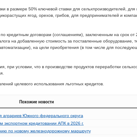
вки в размере 50% ключевой ставки для сельхпроизводителей, для
икорастущих ягод, орехов, грибов, для предпринимателей и компа
 по кредитным договорам (соглашениям), заключенным на срок от 2
алога на добавленную стоимость за поставленные оборудование, т
 автоматизации), на цели приобретения (в том числе для последую
тия, при условии, что в производстве продуктов переработки сельх
я.
лений целевого использования льготных кредитов.
Похожие новости
я аграриев Южного федерального округа
м экспортном кредитовании АПК в 2026 г.
ению по новому железнодорожному маршруту