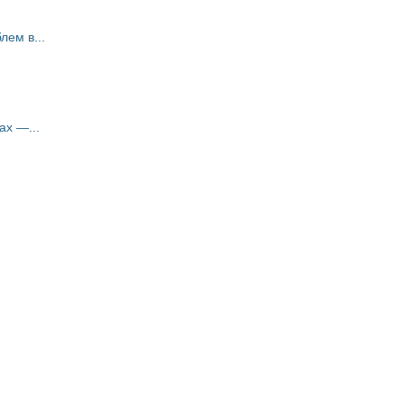
ем в...
ах —...