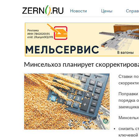
Перейти к основному содержанию
Новости
Цены
Справ
Минсельхоз планирует скорректирова
Ставки п
скорректи
Поправки 
порядка 
заемщика
Минсельх
снизить 
ключевой 