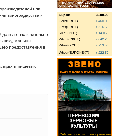
 производителей или
ний виноградарства и
Биржи
05.08.26
Corn(CBOT)
↓ 460.00
Oats(CBOT)
↑ 316.50
Rice(CBOT)
↑ 14.06
 до 5 лет включительно
Wheat(CBOT)
↑ 642.25
ехнику, машины,
Wheat(KCBT)
↑ 713.50
щего предоставления в
Wheat(EURONEXT)
↑ 222.50
озсырья и пищевых