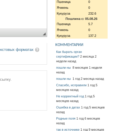
Пшеница
0
Ячмень
0
Кукуруза
232.6
Пошлина с: 05.08.26
Пшеница
5.7
Ячмень
0
Кукуруза
137.2
КОММЕНТАРИИ
екстовых форматах
Как бырать орган
сертификации?
2 месяца 2
недели назад
пошли ны
8 месяцев 1 неделя
назад
пошли ны
1 год 2 месяца назад
ссылку.
Спасибо, исправили
1 год 5
месяцев назад
Не корректный год
1 год 5
месяцев назад
Ошибка в датах
1 год 5 месяцев
назад
Родные поля
1 год 6 месяцев
назад
так в источнике
1 год 9 месяцев