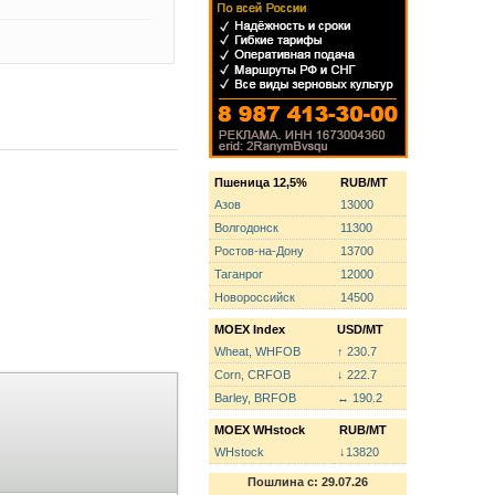
Пшеница 12,5%
RUB/MT
Азов
13000
Волгодонск
11300
Ростов-на-Дону
13700
Таганрог
12000
Новороссийск
14500
MOEX Index
USD/MT
Wheat, WHFOB
↑ 230.7
Corn, CRFOB
↓ 222.7
Barley, BRFOB
↔ 190.2
MOEX WHstock
RUB/MT
WHstock
↓13820
Пошлина с: 29.07.26