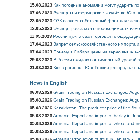
15.08.2023
Как погодные аномалии могут ударить п
07.06.2023
Эксперты и фермерские хозяйства Юга на
23.05.2023
ОЗК создаст собственный флот для экспо
12.05.2023
Эксперт рассказал о необходимости изм
11.05.2023
России нужна своя торговая площадка дл
17.04.2023
Запрет сельскохозяйственного импорта и
07.04.2023
Почему в Сибири цены на зерно выше э
29.03.2023
В России ожидают оптимальный урожай 
21.03.2023
Как в регионах Юга России распределят
News in English
06.08.2026
Grain Trading on Russian Exchanges: Augu
05.08.2026
Grain Trading on Russian Exchanges: Augu
05.08.2026
Kazakhstan: The producer price of fine flo
05.08.2026
Armenia: Export and import of barley in Ju
05.08.2026
Armenia: Export and import of wheat and m
05.08.2026
Armenia: Export and import of wheat or mesl
05.08.2026
Armenia: Production of flour in January - J