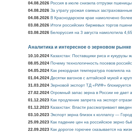
04.08.2026
Россия в июле снизила отгрузки пшеницы
04.08.2026
За утрату урожая озимых застрахованные
04.08.2026
В Краснодарском крае намолочено более
03.08.2026
Итоги российских биржевых торгов пшениц
03.08.2026
Белоруссия на 3 августа намолотила 4,6
Аналитика и интересное о зерновом рынке
10.10.2024
Казахстан: Поставщики риса и кукурузы 
08.05.2024
Почему технологичность посевов российс
04.05.2024
Как рекордная температура повлияла на
01.04.2024
Десятки вагонов с алтайской мукой и кру
31.03.2024
Зерновой экспорт ТД «РИФ» блокируется 
27.02.2024
Огромный запас зерна в России не дает 
01.12.2023
Как продление запрета на экспорт отраз
01.12.2023
Казахстан: Власти рассматривают введен
03.10.2023
Экспорт зерна близок к коллапсу — Город
25.09.2023
Как падение цен на российское зерно бь
22.09.2023
Как дорогое горючее сказывается на жиз