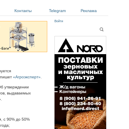
Контакты
Telegram
Реклама
Войти
Форма поиска
Поиск
руется
, пишет
«Агроэксперт»
.
Об утверждении
тов, выдаваемых
.
м, с 90% до 50%
года;