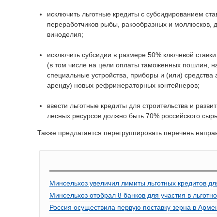
исключить льготные кредиты с субсидированием ста
переработчиков рыбы, ракообразных и моллюсков, д
виноделия;
исключить субсидии в размере 50% ключевой ставки
(в том числе на цели оплаты таможенных пошлин, н
специальные устройства, приборы и (или) средства
аренду) новых рефрижераторных контейнеров;
ввести льготные кредиты для строительства и разви
лесных ресурсов должно быть 70% российского сырь
Также предлагается перегруппировать перечень направ
Минсельхоз увеличил лимиты льготных кредитов дл
Минсельхоз отобрал 8 банков для участия в льготно
Россия осуществила первую поставку зерна в Арм