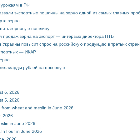
о урожаям в РФ
звали экспортные пошлины на зерно одной из самых главных пробл
рта зерна
енить зерновую пошлину
я продаж зерна на экспорт — интервью директора НТБ
з Украины повысит спрос на российскую продукцию в третьих стран
кспортных — ИКАР
зерна
 миллиарды рублей на посевную
st 6, 2026
st 5, 2026
ur from wheat and meslin in June 2026
ne 2026
eslin in June 2026
in flour in June 2026
une, 2026