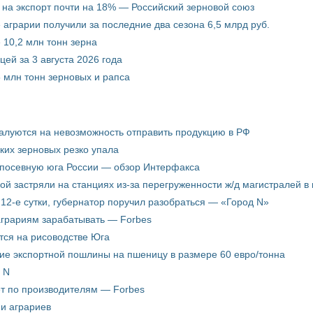
 на экспорт почти на 18% — Российский зерновой союз
 аграрии получили за последние два сезона 6,5 млрд руб.
 10,2 млн тонн зерна
ей за 3 августа 2026 года
5 млн тонн зерновых и рапса
жалуются на невозможность отправить продукцию в РФ
ких зерновых резко упала
 посевную юга России — обзор Интерфакса
пой застряли на станциях из-за перегруженности ж/д магистралей в 
12-е сутки, губернатор поручил разобраться — «Город N»
аграриям зарабатывать — Forbes
ится на рисоводстве Юга
ие экспортной пошлины на пшеницу в размере 60 евро/тонна
 N
ёт по производителям — Forbes
ни аграриев