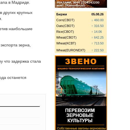
pana в Мадриде.
в других крупных
Биржи
05.08.26
я.
Corn(CBOT)
↓ 460.00
Oats(CBOT)
↑ 316.50
метив наибольшие
Rice(CBOT)
↑ 14.06
Wheat(CBOT)
↑ 642.25
Wheat(KCBT)
↑ 713.50
экспорта зерна,
Wheat(EURONEXT)
↑ 222.50
у что задержка стала
ода останется