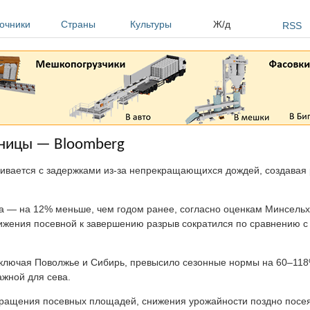
очники
Страны
Культуры
Ж/д
RSS
еницы — Bloomberg
ивается с задержками из-за непрекращающихся дождей, создавая
а — на 12% меньше, чем годом ранее, согласно оценкам Минсельх
лижения посевной к завершению разрыв сократился по сравнению с
 включая Поволжье и Сибирь, превысило сезонные нормы на 60–11
ажной для сева.
окращения посевных площадей, снижения урожайности поздно посея