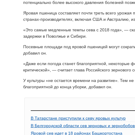
потенциально более высокого давления болезней позж
Яровая пшеница составляет почти треть всего урожая 
странах-производителях, включая США и Австралию, из-
«Это самые медленные темпы сева с 2018 года», — ск
задержки в Поволжье и Сибири.
Посевные площади под яровой пшеницей могут сократит
добавил он.
«Даже если погода станет благоприятной, некоторые ф
критической», — считает глава Российского зернового 
У культуры «не остается времени на развитие». Тем н
благоприятной до конца уборки, добавил он.
В Татарстане приступили к севу яровых культур
В Белгородской области сев зерновых и зернобобо
Яровой сев идет в 18 районах Башкортостана