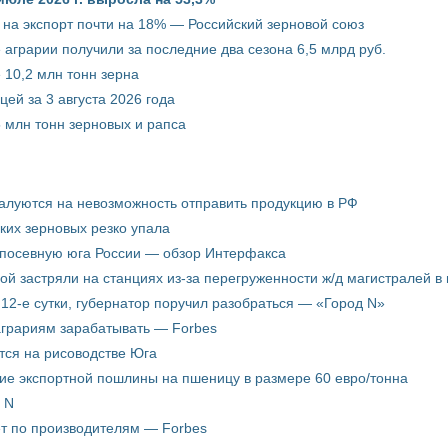
 на экспорт почти на 18% — Российский зерновой союз
 аграрии получили за последние два сезона 6,5 млрд руб.
 10,2 млн тонн зерна
ей за 3 августа 2026 года
5 млн тонн зерновых и рапса
жалуются на невозможность отправить продукцию в РФ
ких зерновых резко упала
 посевную юга России — обзор Интерфакса
пой застряли на станциях из-за перегруженности ж/д магистралей в 
12-е сутки, губернатор поручил разобраться — «Город N»
аграриям зарабатывать — Forbes
ится на рисоводстве Юга
ие экспортной пошлины на пшеницу в размере 60 евро/тонна
 N
ёт по производителям — Forbes