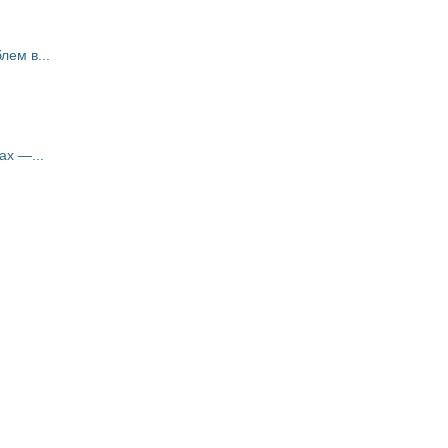
ем в...
ах —...