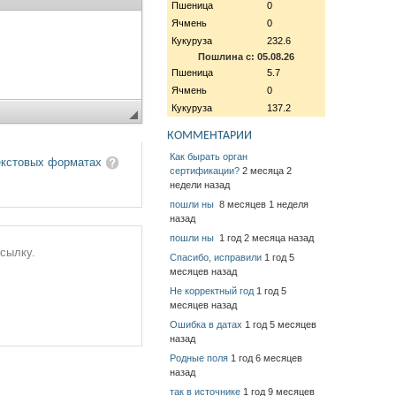
Пшеница
0
Ячмень
0
Кукуруза
232.6
Пошлина с: 05.08.26
Пшеница
5.7
Ячмень
0
Кукуруза
137.2
КОММЕНТАРИИ
Как бырать орган
екстовых форматах
сертификации?
2 месяца 2
недели назад
пошли ны
8 месяцев 1 неделя
назад
пошли ны
1 год 2 месяца назад
ссылку.
Спасибо, исправили
1 год 5
месяцев назад
Не корректный год
1 год 5
месяцев назад
Ошибка в датах
1 год 5 месяцев
назад
Родные поля
1 год 6 месяцев
назад
так в источнике
1 год 9 месяцев