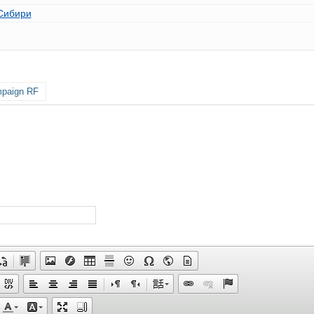
 Сибири
mpaign RF