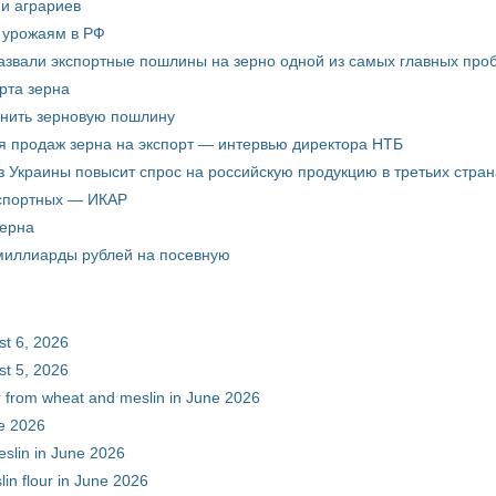
ни аграриев
о урожаям в РФ
звали экспортные пошлины на зерно одной из самых главных пробл
рта зерна
енить зерновую пошлину
я продаж зерна на экспорт — интервью директора НТБ
з Украины повысит спрос на российскую продукцию в третьих стран
кспортных — ИКАР
зерна
 миллиарды рублей на посевную
st 6, 2026
st 5, 2026
ur from wheat and meslin in June 2026
ne 2026
eslin in June 2026
in flour in June 2026