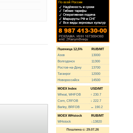
Пшеница 12,5%
RUB/MT
Азов
13000
Волгодонск
11300
Ростов-на-Дону
13700
Таганрог
12000
Новороссийск
14500
MOEX Index
USD/MT
Wheat, WHFOB
↑ 230.7
Corn, CRFOB
↓ 222.7
Barley, BRFOB
↔ 190.2
MOEX WHstock
RUB/MT
WHstock
↓13820
Пошлина с: 29.07.26