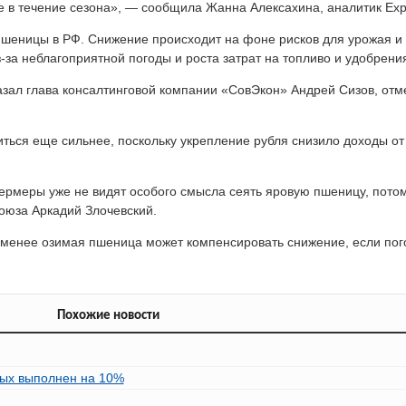
е в течение сезона», — сообщила Жанна Алексахина, аналитик Ex
пшеницы в РФ. Снижение происходит на фоне рисков для урожая и 
за неблагоприятной погоды и роста затрат на топливо и удобрени
азал глава консалтинговой компании «СовЭкон» Андрей Сизов, от
ься еще сильнее, поскольку укрепление рубля снизило доходы от 
ермеры уже не видят особого смысла сеять яровую пшеницу, потом
союза Аркадий Злочевский.
е менее озимая пшеница может компенсировать снижение, если пог
Похожие новости
вых выполнен на 10%