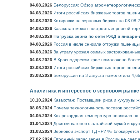
04.08.2026
Белоруссия: Обзор агрометеорологическо
04.08.2026
Итоги российских биржевых торгов пшениц
04.08.2026
Котировки на зерновых биржах на 03.08.
04.08.2026
Казахстан может построить зерновой тер
04.08.2026
Погрузка зерна по сети РЖД в январе-
04.08.2026
Россия в июле снизила отгрузки пшеницы
04.08.2026
За утрату урожая озимых застрахованные
04.08.2026
В Краснодарском крае намолочено более
03.08.2026
Итоги российских биржевых торгов пшениц
03.08.2026
Белоруссия на 3 августа намолотила 4,6
Аналитика и интересное о зерновом рынке
10.10.2024
Казахстан: Поставщики риса и кукурузы 
08.05.2024
Почему технологичность посевов российс
04.05.2024
Как рекордная температура повлияла на
01.04.2024
Десятки вагонов с алтайской мукой и кру
31.03.2024
Зерновой экспорт ТД «РИФ» блокируется 
27.02.2024
Огромный запас зерна в России не дает 