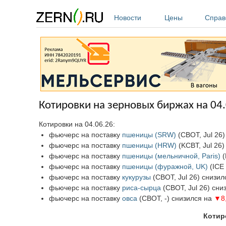
Перейти к основному содержанию
Новости
Цены
Справ
Котировки на зерновых биржах на 04
Котировки на 04.06.26:
фьючерс на поставку
пшеницы (SRW)
(СВОТ, Jul 26
фьючерс на поставку
пшеницы (HRW)
(KCBT, Jul 26
фьючерс на поставку
пшеницы (мельничной, Paris)
(
фьючерс на поставку
пшеницы (фуражной, UK)
(ICE 
фьючерс на поставку
кукурузы
(СВОТ, Jul 26) снизи
фьючерс на поставку
риса-сырца
(СВОТ, Jul 26) сни
фьючерс на поставку
овса
(СВОТ, -) снизился на
▼8
Котир