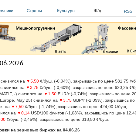
очники
Страны
Культуры
Ж/д
RSS
.06.2026
) снизился на
▼5,50
¢/буш. (-0,94%), закрывшись по цене 581,75 ¢/б
) снизился на
▼3,75
¢/буш. (-0,60%), закрывшись по цене 620,25 ¢/б
MATIF, -) снизился на
▼1,50
EUR/т (-0,74%), закрывшись по цене 20
Europe, May 25) снизился на
▼3,75
GBP/т (-2,09%), закрывшись по 
лся на
▼7,50
¢/буш. (-1,74%), закрывшись по цене 424,00 ¢/буш;
зился на
▼0,14
USD/100 фунтов (-1,08%), закрывшись по цене 12,4
,00
¢/буш. (-2,45%), закрывшись по цене 318,50 ¢/буш.
овки на зерновых биржах на 04.06.26