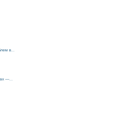
ем в...
ах —...