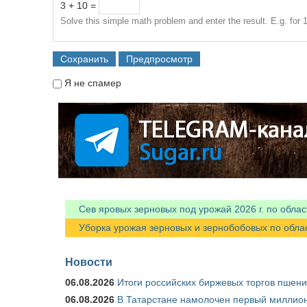
3 + 10 =
Solve this simple math problem and enter the result. E.g. for 1
Я не спамер
Я спамер
Сев яровых зерновых под урожай 2026 г. по облас
Уборка урожая зерновых и зернобобовых по областя
Новости
06.08.2026
Итоги российских биржевых торгов пшениц
06.08.2026
В Татарстане намолочен первый миллион