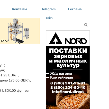
Контакты
Telegram
Реклама
Войти
Форма поиска
Поиск
уш;
уш;
1,25 EUR/т;
цене 176,00 GBP/т;
0 USD/100 фунтов;