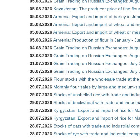
05.08.2026
Grain Trading on Russian Exchanges: Augu
05.08.2026
Kazakhstan: The producer price of fine flo
05.08.2026
Armenia: Export and import of barley in Ju
05.08.2026
Armenia: Export and import of wheat and m
05.08.2026
Armenia: Export and import of wheat or mesl
05.08.2026
Armenia: Production of flour in January - J
04.08.2026
Grain Trading on Russian Exchanges: Augu
03.08.2026
Grain Trading on Russian Exchanges: Augu
31.07.2026
Grain Trading on Russian Exchanges: July 
30.07.2026
Grain Trading on Russian Exchanges: July 
29.07.2026
Flour stocks with the wholesale trade at th
29.07.2026
Monthly flour sales by large and medium-si
29.07.2026
Stocks of unshelled rice with trade and ind
29.07.2026
Stocks of buckwheat with trade and industr
28.07.2026
Kyrgyzstan: Export and import of rice for Ma
28.07.2026
Kyrgyzstan: Export and import of rice for Ma
28.07.2026
Stocks of oats with trade and industrial co
28.07.2026
Stocks of rye with trade and industrial com