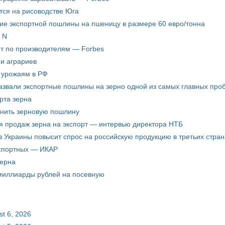
ится на рисоводстве Юга
ие экспортной пошлины на пшеницу в размере 60 евро/тонна
 N
ёт по производителям — Forbes
ни аграриев
о урожаям в РФ
звали экспортные пошлины на зерно одной из самых главных пробл
рта зерна
енить зерновую пошлину
я продаж зерна на экспорт — интервью директора НТБ
з Украины повысит спрос на российскую продукцию в третьих стран
кспортных — ИКАР
зерна
 миллиарды рублей на посевную
st 6, 2026