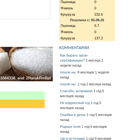
Пшеница
0
Ячмень
0
Кукуруза
232.6
Пошлина с: 05.08.26
Пшеница
5.7
Ячмень
0
Кукуруза
137.2
КОММЕНТАРИИ
Как бырать орган
сертификации?
2 месяца 2
недели назад
пошли ны
8 месяцев 1 неделя
назад
пошли ны
1 год 2 месяца назад
Спасибо, исправили
1 год 5
месяцев назад
Не корректный год
1 год 5
месяцев назад
Ошибка в датах
1 год 5 месяцев
назад
Родные поля
1 год 6 месяцев
назад
так в источнике
1 год 9 месяцев