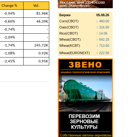
Change %
Vol.
-0,94%
81,96K
Биржи
05.08.26
Corn(CBOT)
↓ 460.00
-0,60%
46,39K
Oats(CBOT)
↑ 316.50
-0,74%
-
Rice(CBOT)
↑ 14.06
-2,09%
-
Wheat(CBOT)
↑ 642.25
-1,74%
245,72K
Wheat(KCBT)
↑ 713.50
Wheat(EURONEXT)
↑ 222.50
-1,08%
0,92K
-2,45%
0,95K