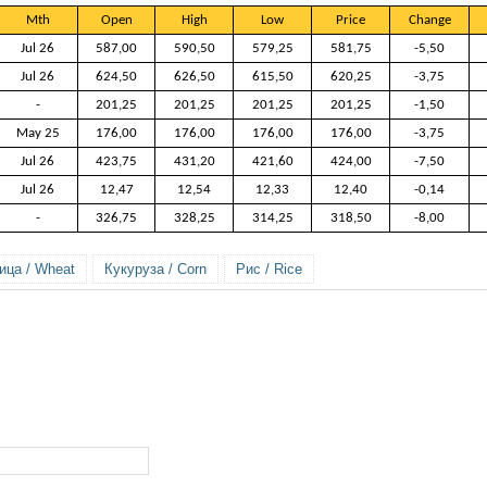
Mth
Open
High
Low
Price
Change
Jul 26
587,00
590,50
579,25
581,75
-5,50
Jul 26
624,50
626,50
615,50
620,25
-3,75
-
201,25
201,25
201,25
201,25
-1,50
May 25
176,00
176,00
176,00
176,00
-3,75
Jul 26
423,75
431,20
421,60
424,00
-7,50
Jul 26
12,47
12,54
12,33
12,40
-0,14
-
326,75
328,25
314,25
318,50
-8,00
ица / Wheat
Кукуруза / Corn
Рис / Rice