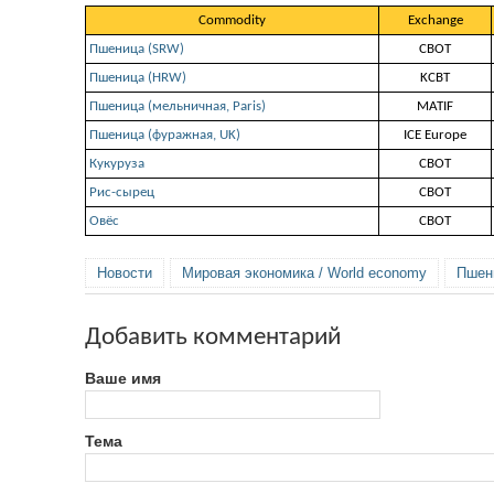
Commodity
Exchange
Пшеница (SRW)
СВОТ
Пшеница (HRW)
KCBT
Пшеница (мельничная, Paris)
MATIF
Пшеница (фуражная, UK)
ICE Europe
Кукуруза
СВОТ
Рис-сырец
СВОТ
Овёс
СВОТ
Новости
Мировая экономика / World economy
Пшен
Добавить комментарий
Ваше имя
Тема