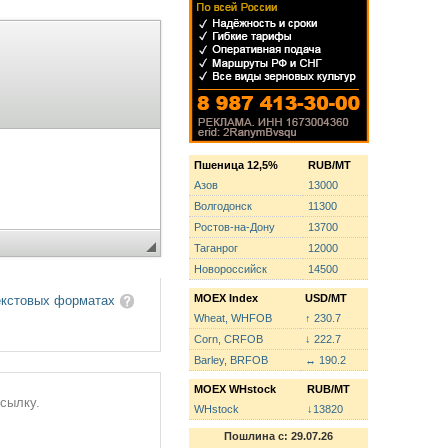
Пшеница 12,5%
RUB/MT
Азов
13000
Волгодонск
11300
Ростов-на-Дону
13700
Таганрог
12000
Новороссийск
14500
MOEX Index
USD/MT
екстовых форматах
Wheat, WHFOB
↑ 230.7
Corn, CRFOB
↓ 222.7
Barley, BRFOB
↔ 190.2
MOEX WHstock
RUB/MT
ссылку.
WHstock
↓13820
Пошлина с: 29.07.26