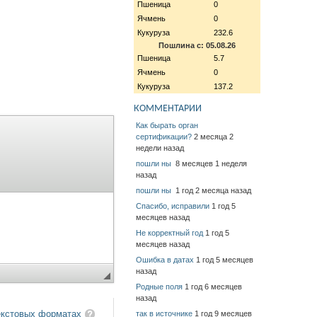
Пшеница
0
Ячмень
0
Кукуруза
232.6
Пошлина с: 05.08.26
Пшеница
5.7
Ячмень
0
Кукуруза
137.2
КОММЕНТАРИИ
Как бырать орган
сертификации?
2 месяца 2
недели назад
пошли ны
8 месяцев 1 неделя
назад
пошли ны
1 год 2 месяца назад
Спасибо, исправили
1 год 5
месяцев назад
Не корректный год
1 год 5
месяцев назад
Ошибка в датах
1 год 5 месяцев
назад
Родные поля
1 год 6 месяцев
назад
екстовых форматах
так в источнике
1 год 9 месяцев