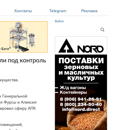
Контакты
Telegram
Реклама
Войти
Форма поиска
Поиск
ли под контроль
имущества.
к Генеральной
ея Фурсы и Алексея
рировал сферу АПК
 помещений,