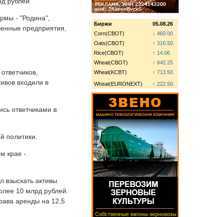
д рублей.
рмы - "Родина",
Биржи
05.08.26
твенные предприятия,
Corn(CBOT)
↓ 460.00
Oats(CBOT)
↑ 316.50
Rice(CBOT)
↑ 14.06
Wheat(CBOT)
↑ 642.25
ответчиков,
Wheat(KCBT)
↑ 713.50
тивов входили в
Wheat(EURONEXT)
↑ 222.50
сь ответчиками в
й политики.
м крае -
л взыскать активы
олее 10 млрд рублей.
рава аренды на 12,5