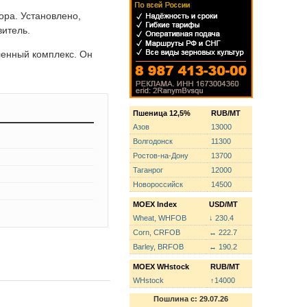
ора. Установлено,
витель.
ленный комплекс. Он
Пшеница 12,5%
RUB/MT
Азов
13000
Волгодонск
11300
Ростов-на-Дону
13700
Таганрог
12000
Новороссийск
14500
MOEX Index
USD/MT
Wheat, WHFOB
↓ 230.4
Corn, CRFOB
↔ 222.7
Barley, BRFOB
↔ 190.2
MOEX WHstock
RUB/MT
WHstock
↑14000
Пошлина с: 29.07.26