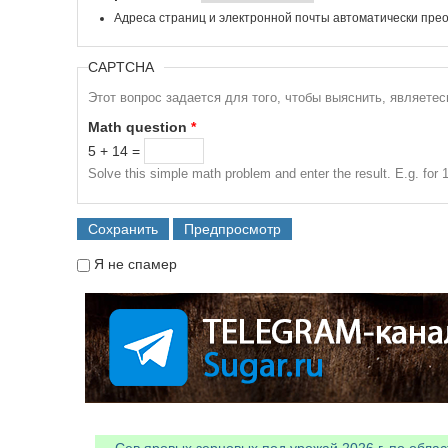
Адреса страниц и электронной почты автоматически прео
CAPTCHA
Этот вопрос задается для того, чтобы выяснить, являете
Math question
*
5 + 14 =
Solve this simple math problem and enter the result. E.g. for 1
Я не спамер
Я спамер
Сев яровых зерновых под урожай 2026 г. по облас