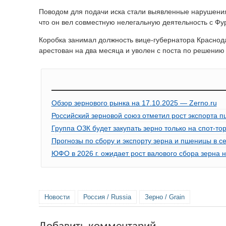
Поводом для подачи иска стали выявленные нарушения 
что он вел совместную нелегальную деятельность с Фу
Коробка занимал должность вице-губернатора Краснода
арестован на два месяца и уволен с поста по решению 
Обзор зернового рынка на 17.10.2025 — Zerno.ru
Российский зерновой союз отметил рост экспорта 
Группа ОЗК будет закупать зерно только на спот-тор
Прогнозы по сбору и экспорту зерна и пшеницы в с
ЮФО в 2026 г. ожидает рост валового сбора зерна 
Новости
Россия / Russia
Зерно / Grain