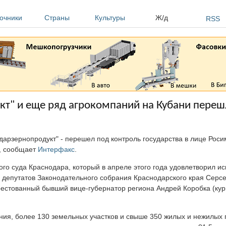
очники
Страны
Культуры
Ж/д
RSS
т" и еще ряд агрокомпаний на Кубани переш
дарзернопродукт" - перешел под контроль государства в лице Рос
, сообщает
Интерфакс
.
о суда Краснодара, который в апреле этого года удовлетворил ис
 депутатов Законодательного собрания Краснодарского края Серс
рестованный бывший вице-губернатор региона Андрей Коробка (ку
ния, более 130 земельных участков и свыше 350 жилых и нежилых