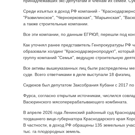
принадлежавших экс-депутатам и членам их семей. Су
Среди изъятых в доход РФ компаний - "Краснодарзерноп
"Развилинское", "Черноерковская", "Марьинская", "Вас
а также строительные компании.
Все эти компании, по данным ЕГРЮЛ, перешли под кон
Как уточнял ранее представитель Генпрокуратуры РФ ч
образовали холдинг "Краснодарзернопродукт", который 
группу компаний "Семья", ведущую строительную деяте
Все активы вышеуказанных лиц были распределены меж
суде. Всего ответчиками в деле выступали 18 физлиц.
Сидюков был депутатом Заксобрания Кубани с 2017 по
Фурса, согласно открытым источникам, числился совла
Васюринского мясоперерабатывающего комбината.
В апреле 2026 года Ленинский районный суд Краснодар
тогдашнего вице-губернатора Краснодарского края Кор
В частности, в доход РФ обращены 135 земельных учас
тыс. га плодородных земель.