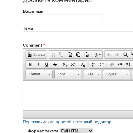
Добавить комментарий
Ваше имя
Тема
Comment
*
Source
Format
Font
Size
Styles
Переключить на простой текстовый редактор
Формат текста