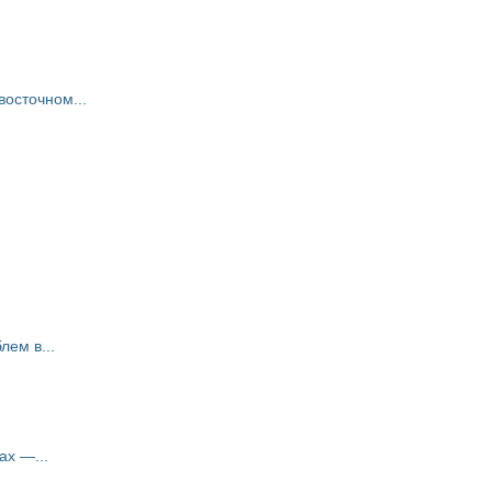
восточном...
ем в...
ах —...