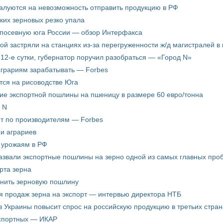
жалуются на невозможность отправить продукцию в РФ
ких зерновых резко упала
 посевную юга России — обзор Интерфакса
пой застряли на станциях из-за перегруженности ж/д магистралей в 
12-е сутки, губернатор поручил разобраться — «Город N»
аграриям зарабатывать — Forbes
ится на рисоводстве Юга
ие экспортной пошлины на пшеницу в размере 60 евро/тонна
 N
ёт по производителям — Forbes
ни аграриев
о урожаям в РФ
звали экспортные пошлины на зерно одной из самых главных пробл
рта зерна
енить зерновую пошлину
я продаж зерна на экспорт — интервью директора НТБ
з Украины повысит спрос на российскую продукцию в третьих стран
кспортных — ИКАР