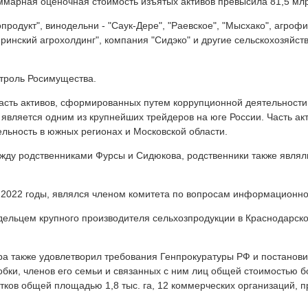
ммарная оценочная стоимость изъятых активов превысила 81,5 млр
родукт", винодельни - "Саук-Дере", "Раевское", "Мысхако", агрофи
юринский агрохолдинг", компания "Сидэко" и другие сельскохозяйс
троль Росимущества.
асть активов, сформированных путем коррупционной деятельности 
является одним из крупнейших трейдеров на юге России. Часть ак
льность в южных регионах и Московской области.
ду родственниками Фурсы и Сидюкова, родственники также являли
 2022 годы, являлся членом комитета по вопросам информационно
дельцем крупного производителя сельхозпродукции в Краснодарско
а также удовлетворил требования Генпрокуратуры РФ и постанови
обки, членов его семьи и связанных с ним лиц общей стоимостью б
тков общей площадью 1,8 тыс. га, 12 коммерческих организаций, п