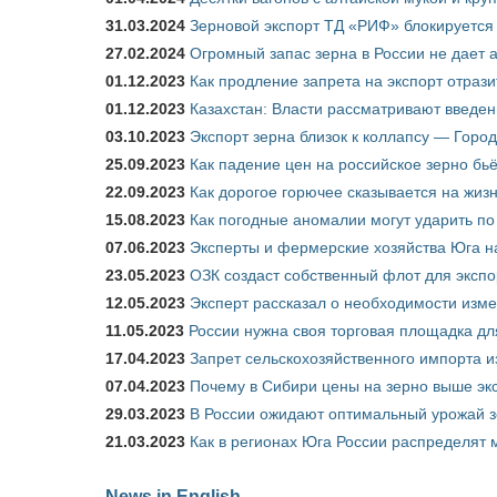
31.03.2024
Зерновой экспорт ТД «РИФ» блокируется 
27.02.2024
Огромный запас зерна в России не дает 
01.12.2023
Как продление запрета на экспорт отраз
01.12.2023
Казахстан: Власти рассматривают введен
03.10.2023
Экспорт зерна близок к коллапсу — Город
25.09.2023
Как падение цен на российское зерно бь
22.09.2023
Как дорогое горючее сказывается на жиз
15.08.2023
Как погодные аномалии могут ударить п
07.06.2023
Эксперты и фермерские хозяйства Юга на
23.05.2023
ОЗК создаст собственный флот для экспо
12.05.2023
Эксперт рассказал о необходимости изм
11.05.2023
России нужна своя торговая площадка дл
17.04.2023
Запрет сельскохозяйственного импорта и
07.04.2023
Почему в Сибири цены на зерно выше э
29.03.2023
В России ожидают оптимальный урожай 
21.03.2023
Как в регионах Юга России распределят
News in English