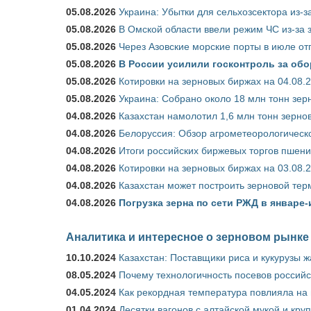
05.08.2026
Украина: Убытки для сельхозсектора из-за
05.08.2026
В Омской области ввели режим ЧС из-за 
05.08.2026
Через Азовские морские порты в июле от
05.08.2026
В России усилили госконтроль за обо
05.08.2026
Котировки на зерновых биржах на 04.08.
05.08.2026
Украина: Собрано около 18 млн тонн зер
04.08.2026
Казахстан намолотил 1,6 млн тонн зерно
04.08.2026
Белоруссия: Обзор агрометеорологическо
04.08.2026
Итоги российских биржевых торгов пшениц
04.08.2026
Котировки на зерновых биржах на 03.08.
04.08.2026
Казахстан может построить зерновой тер
04.08.2026
Погрузка зерна по сети РЖД в январе-
Аналитика и интересное о зерновом рынке
10.10.2024
Казахстан: Поставщики риса и кукурузы 
08.05.2024
Почему технологичность посевов российс
04.05.2024
Как рекордная температура повлияла на
01.04.2024
Десятки вагонов с алтайской мукой и кру