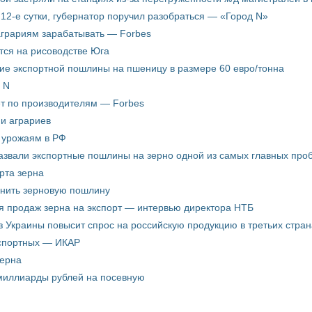
12-е сутки, губернатор поручил разобраться — «Город N»
аграриям зарабатывать — Forbes
ится на рисоводстве Юга
ие экспортной пошлины на пшеницу в размере 60 евро/тонна
 N
ёт по производителям — Forbes
ни аграриев
о урожаям в РФ
звали экспортные пошлины на зерно одной из самых главных пробл
рта зерна
енить зерновую пошлину
я продаж зерна на экспорт — интервью директора НТБ
з Украины повысит спрос на российскую продукцию в третьих стран
кспортных — ИКАР
зерна
 миллиарды рублей на посевную