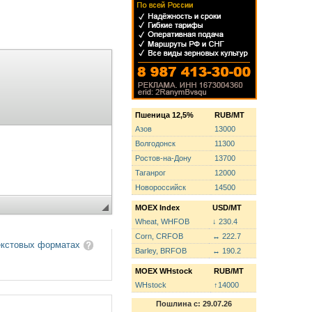
Пшеница 12,5%
RUB/MT
Азов
13000
Волгодонск
11300
Ростов-на-Дону
13700
Таганрог
12000
Новороссийск
14500
MOEX Index
USD/MT
Wheat, WHFOB
↓ 230.4
Corn, CRFOB
↔ 222.7
екстовых форматах
Barley, BRFOB
↔ 190.2
MOEX WHstock
RUB/MT
WHstock
↑14000
Пошлина с: 29.07.26