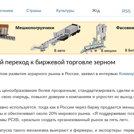
очники
Страны
Культуры
Ж/д
RSS
й переход к биржевой торговле зерном
ом развития аграрного рынка в России, заявил в интервью
Коммер
ь ценообразование более прозрачным, стандартизировать сделки и 
 свою очередь, повысит доверие к компаниям и упростит их выход 
авно используется, тогда как в России через биржу продается мен
ы и обеспечивает около 20% мирового рынка. «Я поддерживаю по
авы РСХБ, «реально создать организованный рынок за пять лет».
апуска такого механизма выиграют и фермеры, и экспортеры: пер