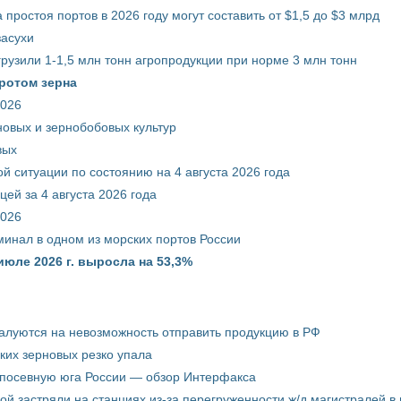
 простоя портов в 2026 году могут составить от $1,5 до $3 млрд
засухи
грузили 1-1,5 млн тонн агропродукции при норме 3 млн тонн
ротом зерна
2026
новых и зернобобовых культур
вых
й ситуации по состоянию на 4 августа 2026 года
ей за 4 августа 2026 года
2026
минал в одном из морских портов России
июле 2026 г. выросла на 53,3%
жалуются на невозможность отправить продукцию в РФ
ких зерновых резко упала
 посевную юга России — обзор Интерфакса
пой застряли на станциях из-за перегруженности ж/д магистралей в 