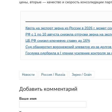
цены, вторые — качество и скорость консолидации парт
Квота на экспорт зерна из России в 2026 г. может с
РФ с 1 по 10 августа снизила отгрузки зерна на эк
ЦБ РФ снизил ключевую ставку до 16%
Суд обанкротил воронежский элеватор из-за долгов 
Госдума одобрила в I чтении усиление контроля за
Новости
Россия / Russia
Зерно / Grain
Добавить комментарий
Ваше имя