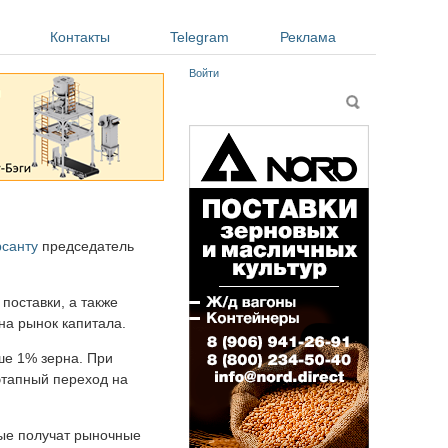
Контакты
Telegram
Реклама
Войти
Форма поиска
Поиск
санту
председатель
поставки, а также
на рынок капитала.
ьше 1% зерна. При
этапный переход на
вые получат рыночные