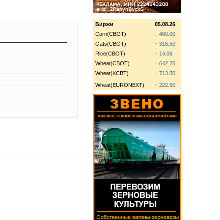
Биржи
05.08.26
Corn(CBOT)
↓ 460.00
Oats(CBOT)
↑ 316.50
Rice(CBOT)
↑ 14.06
Wheat(CBOT)
↑ 642.25
Wheat(KCBT)
↑ 713.50
Wheat(EURONEXT)
↑ 222.50