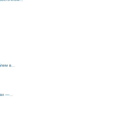
ем в...
ах —...