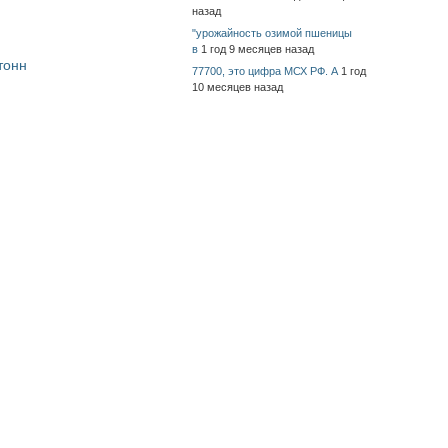
назад
"урожайность озимой пшеницы
в
1 год 9 месяцев назад
тонн
77700, это цифра МСХ РФ. А
1 год
10 месяцев назад