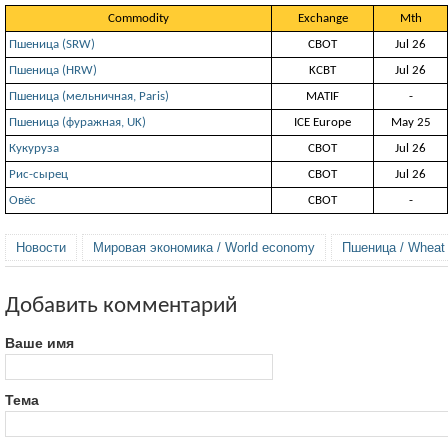
Commodity
Exchange
Mth
Пшеница (SRW)
СВОТ
Jul 26
Пшеница (HRW)
KCBT
Jul 26
Пшеница (мельничная, Paris)
MATIF
-
Пшеница (фуражная, UK)
ICE Europe
May 25
Кукуруза
СВОТ
Jul 26
Рис-сырец
СВОТ
Jul 26
Овёс
СВОТ
-
Новости
Мировая экономика / World economy
Пшеница / Wheat
Добавить комментарий
Ваше имя
Тема