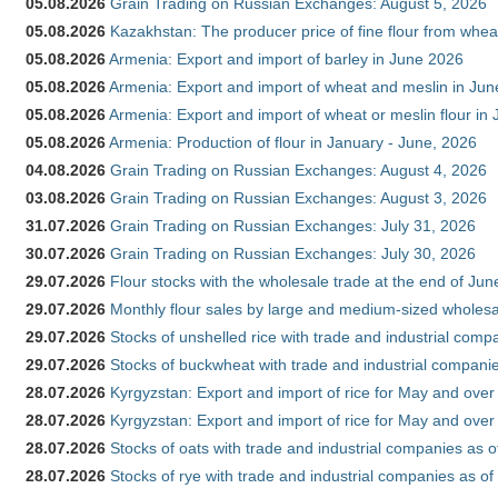
05.08.2026
Grain Trading on Russian Exchanges: August 5, 2026
05.08.2026
Kazakhstan: The producer price of fine flour from whe
05.08.2026
Armenia: Export and import of barley in June 2026
05.08.2026
Armenia: Export and import of wheat and meslin in Ju
05.08.2026
Armenia: Export and import of wheat or meslin flour in
05.08.2026
Armenia: Production of flour in January - June, 2026
04.08.2026
Grain Trading on Russian Exchanges: August 4, 2026
03.08.2026
Grain Trading on Russian Exchanges: August 3, 2026
31.07.2026
Grain Trading on Russian Exchanges: July 31, 2026
30.07.2026
Grain Trading on Russian Exchanges: July 30, 2026
29.07.2026
Flour stocks with the wholesale trade at the end of Ju
29.07.2026
Monthly flour sales by large and medium-sized wholesa
29.07.2026
Stocks of unshelled rice with trade and industrial comp
29.07.2026
Stocks of buckwheat with trade and industrial companie
28.07.2026
Kyrgyzstan: Export and import of rice for May and over 
28.07.2026
Kyrgyzstan: Export and import of rice for May and over 
28.07.2026
Stocks of oats with trade and industrial companies as o
28.07.2026
Stocks of rye with trade and industrial companies as of