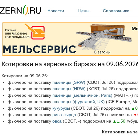
Перейти к основному содержанию
Новости
Цены
Справочники
Котировки на зерновых биржах на 09.06.202
Котировки на 09.06.26:
фьючерс на поставку
пшеницы (SRW)
(СВОТ, Jul 26) подорожа
фьючерс на поставку
пшеницы (HRW)
(KCBT, Jul 26) подорожа
фьючерс на поставку
пшеницы (мельничной, Paris)
(MATIF, -) 
фьючерс на поставку
пшеницы (фуражной, UK)
(ICE Europe, M
фьючерс на поставку
кукурузы
(СВОТ, Jul 26) подорожал на
▲0
фьючерс на поставку
риса-сырца
(СВОТ, Jul 26) снизился на
▼
фьючерс на поставку
овса
(СВОТ, -) подорожал на
▲1,50
¢/буш
Котировки на зе