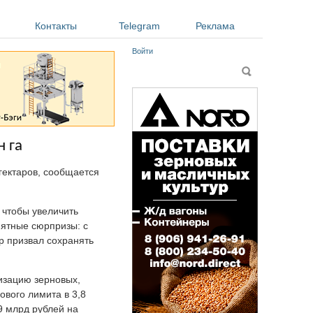
Контакты
Telegram
Реклама
Войти
Форма поиска
Поиск
н га
гектаров, сообщается
 чтобы увеличить
иятные сюрпризы: с
р призвал сохранять
лизацию зерновых,
ового лимита в 3,8
9 млрд рублей на