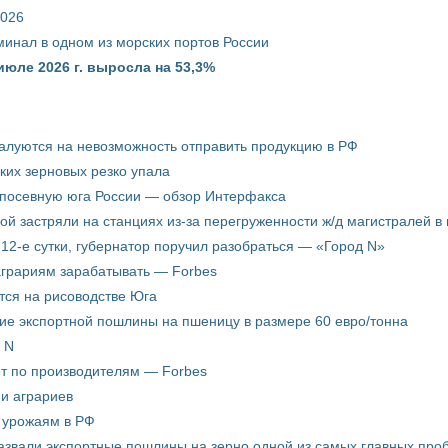
2026
минал в одном из морских портов России
июле 2026 г. выросла на 53,3%
жалуются на невозможность отправить продукцию в РФ
ких зерновых резко упала
 посевную юга России — обзор Интерфакса
пой застряли на станциях из-за перегруженности ж/д магистралей в 
12-е сутки, губернатор поручил разобраться — «Город N»
аграриям зарабатывать — Forbes
ится на рисоводстве Юга
ие экспортной пошлины на пшеницу в размере 60 евро/тонна
 N
ёт по производителям — Forbes
ни аграриев
о урожаям в РФ
звали экспортные пошлины на зерно одной из самых главных пробл