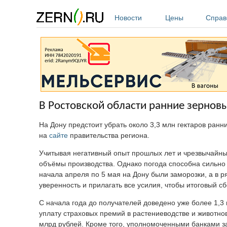
Перейти к основному содержанию
Новости
Цены
Справ
В Ростовской области ранние зерновы
На Дону предстоит убрать около 3,3 млн гектаров ранн
на
сайте
правительства региона.
Учитывая негативный опыт прошлых лет и чрезвычайные
объёмы производства. Однако погода способна сильно 
начала апреля по 5 мая на Дону были заморозки, а в р
уверенность и прилагать все усилия, чтобы итоговый с
С начала года до получателей доведено уже более 1,3
уплату страховых премий в растениеводстве и животно
млрд рублей. Кроме того, уполномоченными банками за