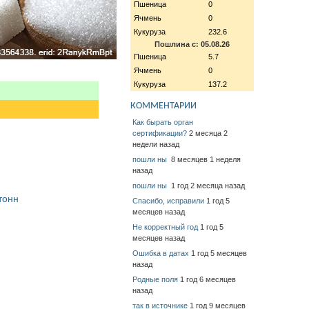
Пшеница
0
Ячмень
0
Кукуруза
232.6
Пошлина с: 05.08.26
Пшеница
5.7
Ячмень
0
Кукуруза
137.2
КОММЕНТАРИИ
Как бырать орган
сертификации?
2 месяца 2
недели назад
пошли ны
8 месяцев 1 неделя
назад
пошли ны
1 год 2 месяца назад
тонн
Спасибо, исправили
1 год 5
месяцев назад
Не корректный год
1 год 5
месяцев назад
Ошибка в датах
1 год 5 месяцев
назад
Родные поля
1 год 6 месяцев
назад
так в источнике
1 год 9 месяцев