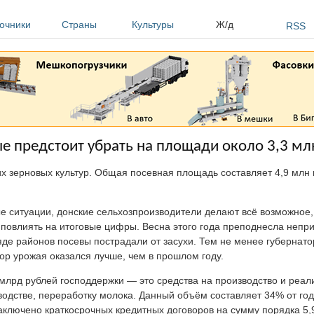
очники
Страны
Культуры
Ж/д
RSS
е предстоит убрать на площади около 3,3 мл
их зерновых культур. Общая посевная площадь составляет 4,9 млн 
 ситуации, донские сельхозпроизводители делают всё возможное,
повлиять на итоговые цифры. Весна этого года преподнесла непр
яде районов посевы пострадали от засухи. Тем не менее губернато
бор урожая оказался лучше, чем в прошлом году.
 млрд рублей господдержки — это средства на производство и реа
водстве, переработку молока. Данный объём составляет 34% от год
ключено краткосрочных кредитных договоров на сумму порядка 5,