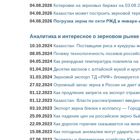
04.08.2026
Котировки на зерновых биржах на 03.08.
04.08.2026
Казахстан может построить зерновой тер
04.08.2026
Погрузка зерна по сети РЖД в январе-
Аналитика и интересное о зерновом рынке
10.10.2024
Казахстан: Поставщики риса и кукурузы 
08.05.2024
Почему технологичность посевов российс
04.05.2024
Как рекордная температура повлияла на
01.04.2024
Десятки вагонов с алтайской мукой и кру
31.03.2024
Зерновой экспорт ТД «РИФ» блокируется 
27.02.2024
Огромный запас зерна в России не дает 
01.12.2023
Как продление запрета на экспорт отраз
01.12.2023
Казахстан: Власти рассматривают введен
03.10.2023
Экспорт зерна близок к коллапсу — Город
25.09.2023
Как падение цен на российское зерно бь
22.09.2023
Как дорогое горючее сказывается на жиз
15.08.2023
Как погодные аномалии могут ударить п
07.06.2023
Эксперты и фермерские хозяйства Юга на