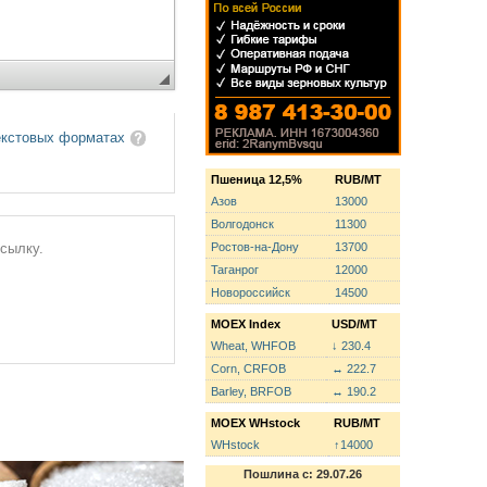
екстовых форматах
Пшеница 12,5%
RUB/MT
Азов
13000
Волгодонск
11300
Ростов-на-Дону
13700
ссылку.
Таганрог
12000
Новороссийск
14500
MOEX Index
USD/MT
Wheat, WHFOB
↓ 230.4
Corn, CRFOB
↔ 222.7
Barley, BRFOB
↔ 190.2
MOEX WHstock
RUB/MT
WHstock
↑14000
Пошлина с: 29.07.26