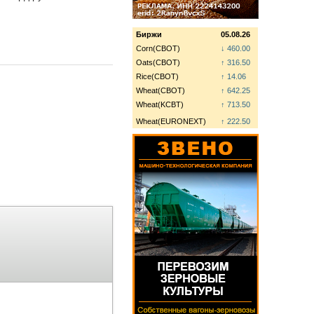
Биржи
05.08.26
Corn(CBOT)
↓ 460.00
Oats(CBOT)
↑ 316.50
Rice(CBOT)
↑ 14.06
Wheat(CBOT)
↑ 642.25
Wheat(KCBT)
↑ 713.50
Wheat(EURONEXT)
↑ 222.50