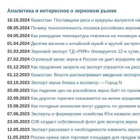
Аналитика и интересное о зерновом рынке
10.10.2024
Казахстан: Поставщики риса и кукурузы жалуются н
08.05.2024
Почему технологичность посевов российских зернов
04.05.2024
Как рекордная температура повлияла на посевную 
01.04.2024
Десятки вагонов с алтайской мукой и крупой застрял
31.03.2024
Зерновой экспорт ТД «РИФ» блокируется 12-е сутки
27.02.2024
Огромный запас зерна в России не дает аграриям з
01.12.2023
Как продление запрета на экспорт отразится на рис
01.12.2023
Казахстан: Власти рассматривают введение экспор
03.10.2023
Экспорт зерна близок к коллапсу — Город N
25.09.2023
Как падение цен на российское зерно бьёт по прои
22.09.2023
Как дорогое горючее сказывается на жизни аграрие
15.08.2023
Как погодные аномалии могут ударить по урожаям 
07.06.2023
Эксперты и фермерские хозяйства Юга назвали эксп
23.05.2023
ОЗК создаст собственный флот для экспорта зерна
12.05.2023
Эксперт рассказал о необходимости изменить зерн
11.05.2023
России нужна своя торговая площадка для продаж 