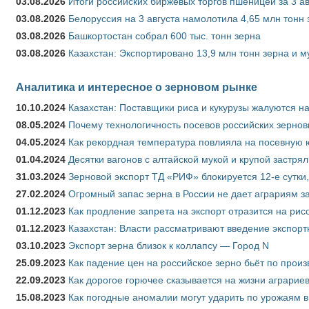
03.08.2026
Итоги российских биржевых торгов пшеницей за 3 ав
03.08.2026
Белоруссия на 3 августа намолотила 4,65 млн тонн
03.08.2026
Башкортостан собрал 600 тыс. тонн зерна
03.08.2026
Казахстан: Экспортировано 13,9 млн тонн зерна и м
Аналитика и интересное о зерновом рынке
10.10.2024
Казахстан: Поставщики риса и кукурузы жалуются н
08.05.2024
Почему технологичность посевов российских зернов
04.05.2024
Как рекордная температура повлияла на посевную 
01.04.2024
Десятки вагонов с алтайской мукой и крупой застрял
31.03.2024
Зерновой экспорт ТД «РИФ» блокируется 12-е сутки
27.02.2024
Огромный запас зерна в России не дает аграриям з
01.12.2023
Как продление запрета на экспорт отразится на рис
01.12.2023
Казахстан: Власти рассматривают введение экспор
03.10.2023
Экспорт зерна близок к коллапсу — Город N
25.09.2023
Как падение цен на российское зерно бьёт по прои
22.09.2023
Как дорогое горючее сказывается на жизни аграрие
15.08.2023
Как погодные аномалии могут ударить по урожаям 