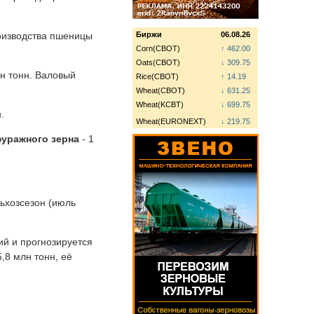
роизводства пшеницы
Биржи
06.08.26
Corn(CBOT)
↑ 462.00
Oats(CBOT)
↓ 309.75
лн тонн. Валовый
Rice(CBOT)
↑ 14.19
Wheat(CBOT)
↓ 631.25
Wheat(KCBT)
↓ 699.75
.
Wheat(EURONEXT)
↓ 219.75
уражного зерна
- 1
ьхозсезон (июль
ий и прогнозируется
5,8 млн тонн, её