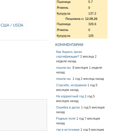
Пшеница
5.7
Ячмень
0
Кукуруза
137.2
Пошлина с: 12.08.26
Пшеница
326.6
 США / USDA
Ячмень
0
Кукуруза
105
КОММЕНТАРИИ
Как бырать орган
сертификации?
2 месяца 2
недели назад
пошли ны
8 месяцев 1 неделя
назад
пошли ны
1 год 2 месяца назад
Спасибо, исправили
1 год 5
месяцев назад
Не корректный год
1 год 5
месяцев назад
Ошибка в датах
1 год 5 месяцев
назад
Родные поля
1 год 7 месяцев
назад
так в источнике
1 год 9 месяцев