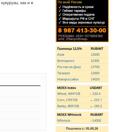
кукурузы, как и в
Пшеница 12,5%
RUB/MT
Азов
13000
Волгодонск
11300
Ростов-на-Дону
13700
Таганрог
12000
Новороссийск
14500
MOEX Index
USD/MT
Wheat, WHFOB
↓ 230.4
Corn, CRFOB
↔ 222.7
Barley, BRFOB
↔ 190.2
MOEX WHstock
RUB/MT
WHstock
↑14000
Пошлина с: 05.08.26