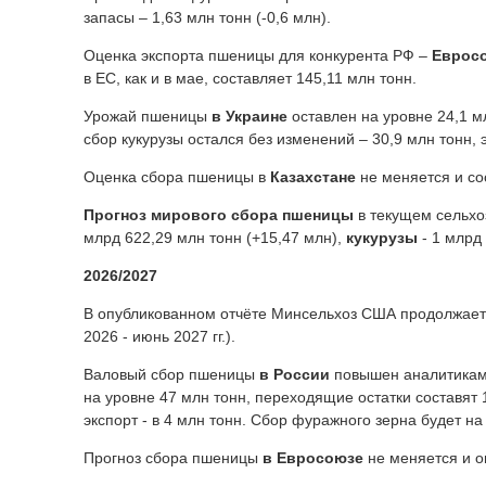
запасы – 1,63 млн тонн (-0,6 млн).
Оценка экспорта пшеницы для конкурента РФ –
Еврос
в ЕС, как и в мае, составляет 145,11 млн тонн.
Урожай пшеницы
в Украине
оставлен на уровне 24,1 м
сбор кукурузы остался без изменений – 30,9 млн тонн, 
Оценка сбора пшеницы в
Казахстане
не меняется и со
Прогноз мирового сбора
пшеницы
в текущем сельхо
млрд 622,29 млн тонн (+15,47 млн),
кукурузы
- 1 млрд
2026/2027
В опубликованном отчёте Минсельхоз США продолжает п
2026 - июнь 2027 гг.).
Валовый сбор пшеницы
в России
повышен аналитиками 
на уровне 47 млн тонн, переходящие остатки составят 12
экспорт - в 4 млн тонн. Сбор фуражного зерна будет на 
Прогноз сбора пшеницы
в
Евросоюзе
не меняется и оц