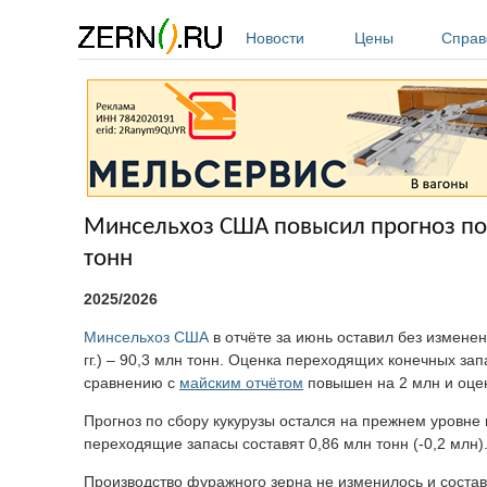
Перейти к основному содержанию
Новости
Цены
Справ
Минсельхоз США повысил прогноз по 
тонн
2025/2026
Минсельхоз США
в отчёте за июнь оставил без измен
гг.) – 90,3 млн тонн. Оценка переходящих конечных за
сравнению с
майским
отчётом
повышен на 2 млн и оцен
Прогноз по сбору кукурузы остался на прежнем уровне и
переходящие запасы составят 0,86 млн тонн (-0,2 млн)
Производство фуражного зерна не изменилось и состави