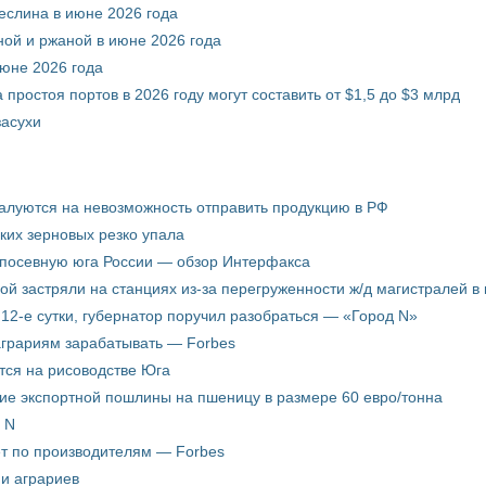
еслина в июне 2026 года
ой и ржаной в июне 2026 года
июне 2026 года
 простоя портов в 2026 году могут составить от $1,5 до $3 млрд
засухи
жалуются на невозможность отправить продукцию в РФ
ких зерновых резко упала
 посевную юга России — обзор Интерфакса
пой застряли на станциях из-за перегруженности ж/д магистралей в 
12-е сутки, губернатор поручил разобраться — «Город N»
аграриям зарабатывать — Forbes
ится на рисоводстве Юга
ие экспортной пошлины на пшеницу в размере 60 евро/тонна
 N
ёт по производителям — Forbes
ни аграриев