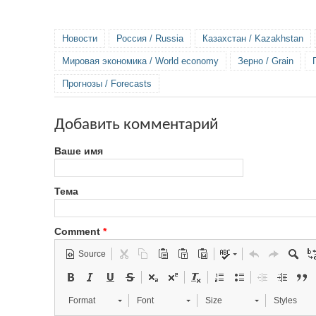
Новости
Россия / Russia
Казахстан / Kazakhstan
Мировая экономика / World economy
Зерно / Grain
Прогнозы / Forecasts
Добавить комментарий
Ваше имя
Тема
Comment
*
Source
Format
Font
Size
Styles