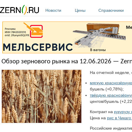
Перейти к основному содержанию
Новости
Цены
Справочники
Обзор зернового рынка на 12.06.2026 — Zern
На отчетной неделе, 
мягкую краснозёрную
бушель (+0,78%);
твёрдую краснозёрну
центов/бушель (+2,22
Контракт на
кукурузу
Цена на
рис в Чикаго
Российские индикати