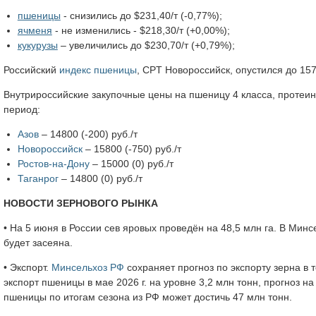
пшеницы
- снизились до $231,40/т (-0,77%);
ячменя
- не изменились - $218,30/т (+0,00%);
кукурузы
– увеличились до $230,70/т (+0,79%);
Российский
индекс пшеницы
, CPT Новороссийск, опустился до 1578
Внутрироссийские закупочные цены на пшеницу 4 класса, протеин
период:
Азов
– 14800 (-200) руб./т
Новороссийск
– 15800 (-750) руб./т
Ростов-на-Дону
– 15000 (0) руб./т
Таганрог
– 14800 (0) руб./т
НОВОСТИ ЗЕРНОВОГО РЫНКА
• На 5 июня в России сев яровых проведён на 48,5 млн га. В Мин
будет засеяна.
• Экспорт.
Минсельхоз РФ
сохраняет прогноз по экспорту зерна в 
экспорт пшеницы в мае 2026 г. на уровне 3,2 млн тонн, прогноз н
пшеницы по итогам сезона из РФ может достичь 47 млн тонн.