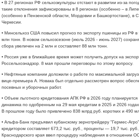
• В 27 регионах РФ сельхозкультуры отстают в развитии из-за п
такие отклонения зафиксированы в 8 регионах (особенно – в Липец
(особенно в Пензенской области, Мордовии и Башкортостане), в С
Черкесии.
• Минсельхоз США повысил прогноз по экспорту пшеницы из РФ в т
млн тонн. В новом сельхозсезоне (июль 2026 - июнь 2027) сохран
сбора увеличен на 2 млн и составляет 88 млн тонн.
• Россия уже в ближайшее время может получить допуск на экспо
Россельхознадзор. 8 мая прошли переговоры по этому вопросу.
• Нефтяные компании доложили о работе по максимальной загруз
вице-премьера А. Новака был отдельно рассмотрен вопрос обесп
посевных и уборочных работ.
• Объем льготного кредитования АПК РФ в 2026 году планируется
динамика по одобренным на 29 мая кредитам в 2025 и 2026 года
В прошлом году было привлечено 838 млрд руб. коротких и 490 м
• Альфа-Банк предъявил кубанскому зернотрейдеру "Гермес-Агро"
кредитором составляет 673,2 тыс. руб., проценты — 19,7 тыс. руб
Краснодарского края ввел процедуру наблюдения в отношении ООО