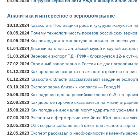
04.08.2026
Погрузка зерна по сети РЖД в январе-июле 2026 
Аналитика и интересное о зерновом рынке
10.10.2024
Казахстан: Поставщики риса и кукурузы жалуются н
08.05.2024
Почему технологичность посевов российских зернов
04.05.2024
Как рекордная температура повлияла на посевную 
01.04.2024
Десятки вагонов с алтайской мукой и крупой застрял
31.03.2024
Зерновой экспорт ТД «РИФ» блокируется 12-е сутки
27.02.2024
Огромный запас зерна в России не дает аграриям з
01.12.2023
Как продление запрета на экспорт отразится на рис
01.12.2023
Казахстан: Власти рассматривают введение экспор
03.10.2023
Экспорт зерна близок к коллапсу — Город N
25.09.2023
Как падение цен на российское зерно бьёт по прои
22.09.2023
Как дорогое горючее сказывается на жизни аграрие
15.08.2023
Как погодные аномалии могут ударить по урожаям 
07.06.2023
Эксперты и фермерские хозяйства Юга назвали эксп
23.05.2023
ОЗК создаст собственный флот для экспорта зерна
12.05.2023
Эксперт рассказал о необходимости изменить зерн