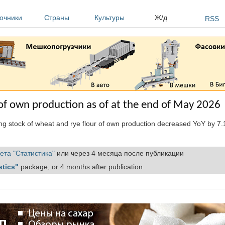
очники
Страны
Культуры
Ж/д
RSS
 of own production as of at the end of May 2026
ing stock of wheat and rye flour of own production decreased YoY by 7
ета "Статистика"
или через 4 месяца после публикации
stics"
package, or 4 months after publication.