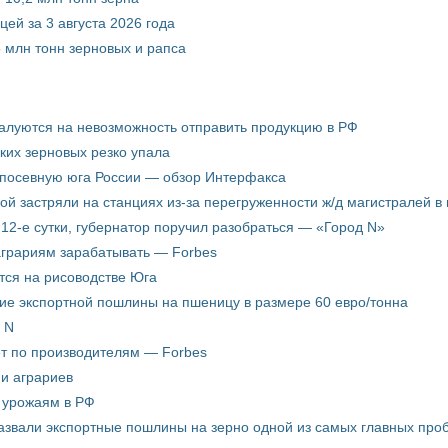
ей за 3 августа 2026 года
5 млн тонн зерновых и рапса
жалуются на невозможность отправить продукцию в РФ
ких зерновых резко упала
 посевную юга России — обзор Интерфакса
пой застряли на станциях из-за перегруженности ж/д магистралей в 
12-е сутки, губернатор поручил разобраться — «Город N»
аграриям зарабатывать — Forbes
ится на рисоводстве Юга
ие экспортной пошлины на пшеницу в размере 60 евро/тонна
 N
ёт по производителям — Forbes
ни аграриев
о урожаям в РФ
звали экспортные пошлины на зерно одной из самых главных пробл