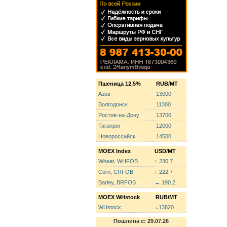
Пшеница 12,5%
RUB/MT
Азов
13000
Волгодонск
11300
Ростов-на-Дону
13700
Таганрог
12000
Новороссийск
14500
MOEX Index
USD/MT
Wheat, WHFOB
↑ 230.7
Corn, CRFOB
↓ 222.7
Barley, BRFOB
↔ 190.2
MOEX WHstock
RUB/MT
WHstock
↓13820
Пошлина с: 29.07.26