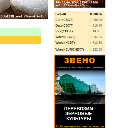
Биржи
05.08.26
Corn(CBOT)
↓ 460.00
Oats(CBOT)
↑ 316.50
Rice(CBOT)
↑ 14.06
Wheat(CBOT)
↑ 642.25
Wheat(KCBT)
↑ 713.50
Wheat(EURONEXT)
↑ 222.50