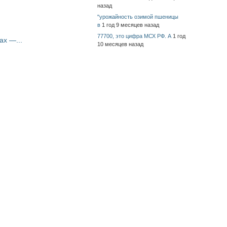
назад
"урожайность озимой пшеницы
в
1 год 9 месяцев назад
77700, это цифра МСХ РФ. А
1 год
ах —...
10 месяцев назад