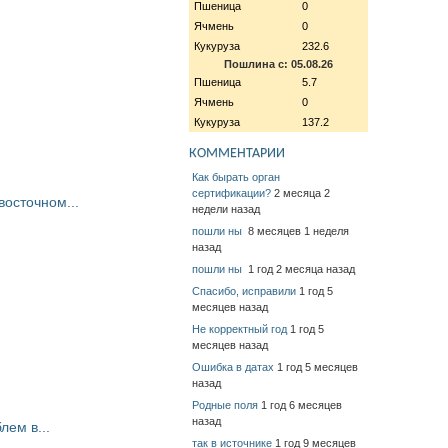
Пшеница
0
Ячмень
0
Кукуруза
232.6
Пошлина с: 05.08.26
Пшеница
5.7
Ячмень
0
Кукуруза
137.2
КОММЕНТАРИИ
Как бырать орган
сертификации?
2 месяца 2
восточном...
недели назад
пошли ны
8 месяцев 1 неделя
назад
пошли ны
1 год 2 месяца назад
Спасибо, исправили
1 год 5
месяцев назад
Не корректный год
1 год 5
месяцев назад
Ошибка в датах
1 год 5 месяцев
назад
Родные поля
1 год 6 месяцев
назад
ем в...
так в источнике
1 год 9 месяцев