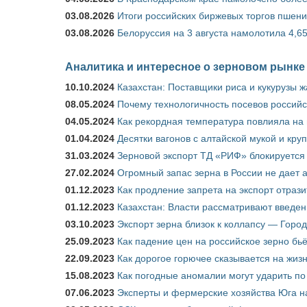
03.08.2026
Итоги российских биржевых торгов пшениц
03.08.2026
Белоруссия на 3 августа намолотила 4,6
Аналитика и интересное о зерновом рынке
10.10.2024
Казахстан: Поставщики риса и кукурузы 
08.05.2024
Почему технологичность посевов российс
04.05.2024
Как рекордная температура повлияла на
01.04.2024
Десятки вагонов с алтайской мукой и кру
31.03.2024
Зерновой экспорт ТД «РИФ» блокируется 
27.02.2024
Огромный запас зерна в России не дает 
01.12.2023
Как продление запрета на экспорт отраз
01.12.2023
Казахстан: Власти рассматривают введен
03.10.2023
Экспорт зерна близок к коллапсу — Город
25.09.2023
Как падение цен на российское зерно бь
22.09.2023
Как дорогое горючее сказывается на жиз
15.08.2023
Как погодные аномалии могут ударить п
07.06.2023
Эксперты и фермерские хозяйства Юга на