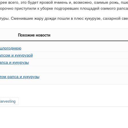
орее всего, это будет яровой ячмень и, возможно, озимые рожь, пш
борочно приступили к уборке подгоревших площадей озимого рапса
ьтуры. Сменившие жару дожди пошли в плюс кукурузе, сахарной св
Похожие новости
ошлогоднюю
апсом и кукурузой
апса и кукурузы
том рапса и кукурузы
arvesting