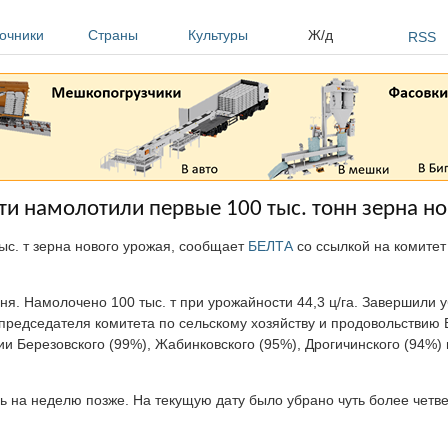
очники
Страны
Культуры
Ж/д
RSS
ти намолотили первые 100 тыс. тонн зерна н
ыс. т зерна нового урожая, сообщает
БЕЛТА
со ссылкой на комитет
ня. Намолочено 100 тыс. т при урожайности 44,3 ц/га. Завершили 
 председателя комитета по сельскому хозяйству и продовольствию 
и Березовского (99%), Жабинковского (95%), Дрогичинского (94%) 
ь на неделю позже. На текущую дату было убрано чуть более чет