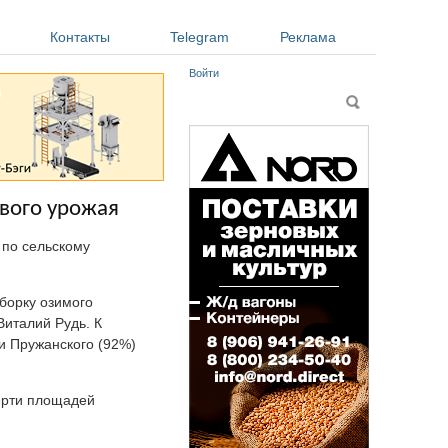
Контакты
Telegram
Реклама
Войти
Форма поиска
Поиск
ового урожая
 по сельскому
уборку озимого
Виталий Рудь. К
и Пружанского (92%)
верти площадей