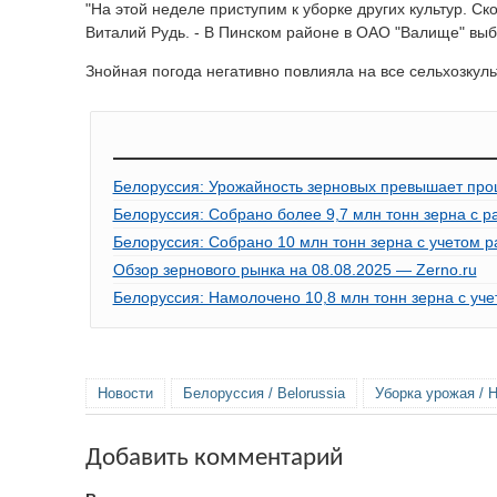
"На этой неделе приступим к уборке других культур. Ск
Виталий Рудь. - В Пинском районе в ОАО "Валище" вы
Знойная погода негативно повлияла на все сельхозкул
Белоруссия: Урожайность зерновых превышает пр
Белоруссия: Собрано более 9,7 млн тонн зерна с р
Белоруссия: Собрано 10 млн тонн зерна с учетом р
Обзор зернового рынка на 08.08.2025 — Zerno.ru
Белоруссия: Намолочено 10,8 млн тонн зерна с уче
Новости
Белоруссия / Belorussia
Уборка урожая / H
Добавить комментарий