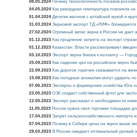
08.05.2024
Почему технологичность посевов российс
04.05.2024
Как рекордная температура повлияла на
01.04.2024
Десятки вагонов с алтайской мукой и кру
31.03.2024
Зерновой экспорт ТД «РИФ» блокируется 
27.02.2024
Огромный запас зерна в России не дает 
01.12.2023
Как продление запрета на экспорт отраз
01.12.2023
Казахстан: Власти рассматривают введен
03.10.2023
Экспорт зерна близок к коллапсу — Город
25.09.2023
Как падение цен на российское зерно бь
22.09.2023
Как дорогое горючее сказывается на жиз
15.08.2023
Как погодные аномалии могут ударить п
07.06.2023
Эксперты и фермерские хозяйства Юга на
23.05.2023
ОЗК создаст собственный флот для экспо
12.05.2023
Эксперт рассказал о необходимости изм
11.05.2023
России нужна своя торговая площадка дл
17.04.2023
Запрет сельскохозяйственного импорта и
07.04.2023
Почему в Сибири цены на зерно выше э
29.03.2023
В России ожидают оптимальный урожай 