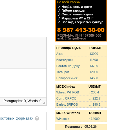
Пшеница 12,5%
RUB/MT
Азов
13000
Волгодонск
11300
Ростов-на-Дону
13700
Таганрог
12000
Новороссийск
14500
MOEX Index
USD/MT
Wheat, WHFOB
↓ 230.4
Corn, CRFOB
↔ 222.7
Paragraphs: 0, Words: 0
Barley, BRFOB
↔ 190.2
MOEX WHstock
RUB/MT
екстовых форматах
WHstock
↑14000
Пошлина с: 05.08.26