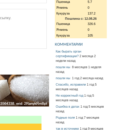
Пшеница
5.7
Ячмень
0
Кукуруза
137.2
ссылку.
Пошлина с: 12.08.26
Пшеница
326.6
Ячмень
0
Кукуруза
105
КОММЕНТАРИИ
Как бырать орган
сертификации?
2 месяца 2
недели назад
пошли ны
8 месяцев 1 неделя
назад
пошли ны
1 год 2 месяца назад
Спасибо, исправили
1 год 5
месяцев назад
Не корректный год
1 год 5
месяцев назад
Ошибка в датах
1 год 5 месяцев
назад
Родные поля
1 год 7 месяцев
назад
так в источнике
1 год 9 месяцев