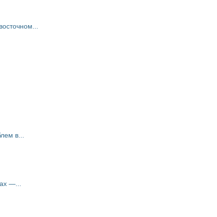
восточном...
ем в...
ах —...