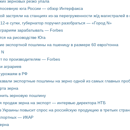
ких зерновых резко упала
 посевную юга России — обзор Интерфакса
пой застряли на станциях из-за перегруженности ж/д магистралей в 
12-е сутки, губернатор поручил разобраться — «Город N»
аграриям зарабатывать — Forbes
ится на рисоводстве Юга
ие экспортной пошлины на пшеницу в размере 60 евро/тонна
 N
ёт по производителям — Forbes
ни аграриев
о урожаям в РФ
звали экспортные пошлины на зерно одной из самых главных пробл
рта зерна
енить зерновую пошлину
я продаж зерна на экспорт — интервью директора НТБ
з Украины повысит спрос на российскую продукцию в третьих стран
кспортных — ИКАР
зерна