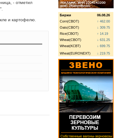
еница, - отметил
".
Биржи
06.08.26
екле и картофелю.
Corn(CBOT)
↑ 462.00
Oats(CBOT)
↓ 309.75
Rice(CBOT)
↑ 14.19
Wheat(CBOT)
↓ 631.25
Wheat(KCBT)
↓ 699.75
Wheat(EURONEXT)
↓ 219.75