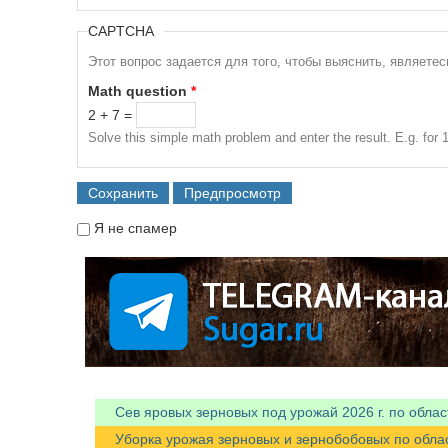
CAPTCHA
Этот вопрос задается для того, чтобы выяснить, являете
Math question
*
2 + 7 =
Solve this simple math problem and enter the result. E.g. for 1
Я не спамер
Я спамер
Сев яровых зерновых под урожай 2026 г. по облас
Уборка урожая зерновых и зернобобовых по областя