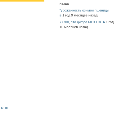
назад
"урожайность озимой пшеницы
в
1 год 9 месяцев назад
77700, это цифра МСХ РФ. А
1 год
10 месяцев назад
тонн