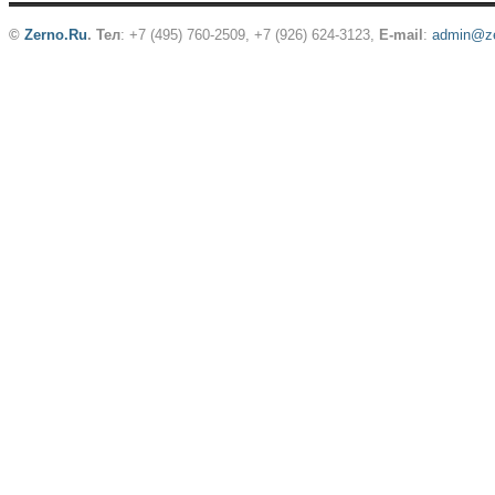
©
Zerno.Ru
.
Тел
: +7 (495) 760-2509,
+7 (926) 624-3123
,
E-mail
:
admin@ze