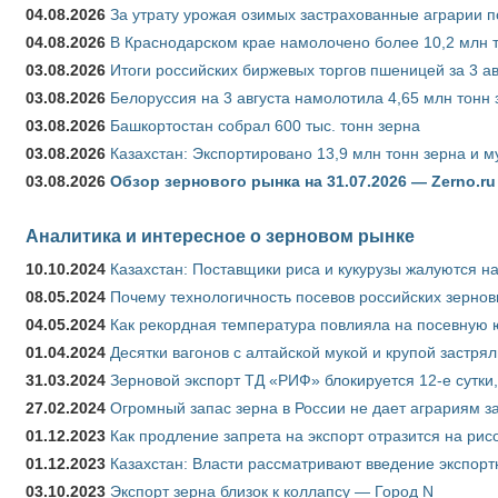
04.08.2026
За утрату урожая озимых застрахованные аграрии п
04.08.2026
В Краснодарском крае намолочено более 10,2 млн 
03.08.2026
Итоги российских биржевых торгов пшеницей за 3 ав
03.08.2026
Белоруссия на 3 августа намолотила 4,65 млн тонн
03.08.2026
Башкортостан собрал 600 тыс. тонн зерна
03.08.2026
Казахстан: Экспортировано 13,9 млн тонн зерна и м
03.08.2026
Обзор зернового рынка на 31.07.2026 — Zerno.ru
Аналитика и интересное о зерновом рынке
10.10.2024
Казахстан: Поставщики риса и кукурузы жалуются н
08.05.2024
Почему технологичность посевов российских зернов
04.05.2024
Как рекордная температура повлияла на посевную 
01.04.2024
Десятки вагонов с алтайской мукой и крупой застрял
31.03.2024
Зерновой экспорт ТД «РИФ» блокируется 12-е сутки
27.02.2024
Огромный запас зерна в России не дает аграриям з
01.12.2023
Как продление запрета на экспорт отразится на рис
01.12.2023
Казахстан: Власти рассматривают введение экспор
03.10.2023
Экспорт зерна близок к коллапсу — Город N