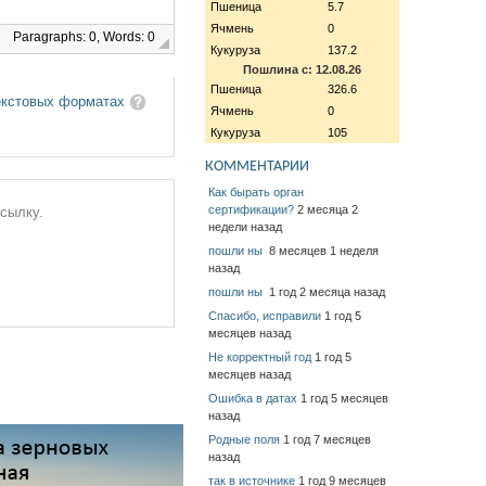
Пшеница
5.7
Ячмень
0
Paragraphs: 0, Words: 0
Кукуруза
137.2
Пошлина с: 12.08.26
Пшеница
326.6
екстовых форматах
Ячмень
0
Кукуруза
105
КОММЕНТАРИИ
Как бырать орган
сертификации?
2 месяца 2
ссылку.
недели назад
пошли ны
8 месяцев 1 неделя
назад
пошли ны
1 год 2 месяца назад
Спасибо, исправили
1 год 5
месяцев назад
Не корректный год
1 год 5
месяцев назад
Ошибка в датах
1 год 5 месяцев
назад
Родные поля
1 год 7 месяцев
назад
так в источнике
1 год 9 месяцев