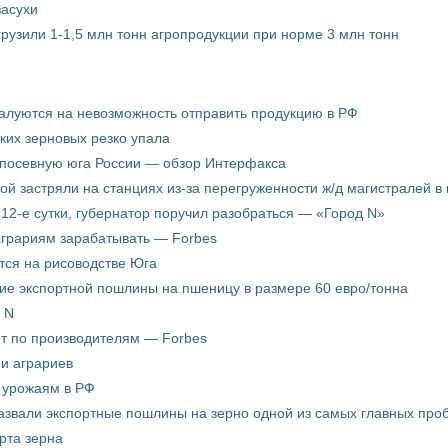
засухи
грузили 1-1,5 млн тонн агропродукции при норме 3 млн тонн
жалуются на невозможность отправить продукцию в РФ
ких зерновых резко упала
 посевную юга России — обзор Интерфакса
пой застряли на станциях из-за перегруженности ж/д магистралей в 
12-е сутки, губернатор поручил разобраться — «Город N»
аграриям зарабатывать — Forbes
ится на рисоводстве Юга
ие экспортной пошлины на пшеницу в размере 60 евро/тонна
 N
ёт по производителям — Forbes
ни аграриев
о урожаям в РФ
звали экспортные пошлины на зерно одной из самых главных пробл
рта зерна