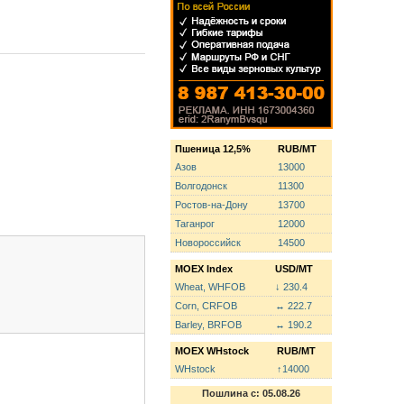
Пшеница 12,5%
RUB/MT
Азов
13000
Волгодонск
11300
Ростов-на-Дону
13700
Таганрог
12000
Новороссийск
14500
MOEX Index
USD/MT
Wheat, WHFOB
↓ 230.4
Corn, CRFOB
↔ 222.7
Barley, BRFOB
↔ 190.2
MOEX WHstock
RUB/MT
WHstock
↑14000
Пошлина с: 05.08.26