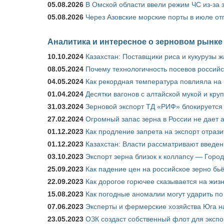
05.08.2026
В Омской области ввели режим ЧС из-за 
05.08.2026
Через Азовские морские порты в июле от
Аналитика и интересное о зерновом рынке
10.10.2024
Казахстан: Поставщики риса и кукурузы 
08.05.2024
Почему технологичность посевов российс
04.05.2024
Как рекордная температура повлияла на
01.04.2024
Десятки вагонов с алтайской мукой и кру
31.03.2024
Зерновой экспорт ТД «РИФ» блокируется 
27.02.2024
Огромный запас зерна в России не дает 
01.12.2023
Как продление запрета на экспорт отраз
01.12.2023
Казахстан: Власти рассматривают введен
03.10.2023
Экспорт зерна близок к коллапсу — Город
25.09.2023
Как падение цен на российское зерно бь
22.09.2023
Как дорогое горючее сказывается на жиз
15.08.2023
Как погодные аномалии могут ударить п
07.06.2023
Эксперты и фермерские хозяйства Юга на
23.05.2023
ОЗК создаст собственный флот для экспо