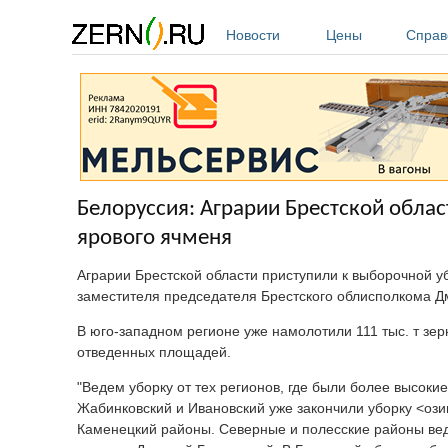
Перейти к основному содержанию
Новости
Цены
Справ
Белоруссия: Аграрии Брестской облас
ярового ячменя
Аграрии Брестской области приступили к выборочной у
заместителя председателя Брестского облисполкома Д
В юго-западном регионе уже намолотили 111 тыс. т зер
отведенных площадей.
"Ведем уборку от тех регионов, где были более высоки
Жабинковский и Ивановский уже закончили уборку <оз
Каменецкий районы. Северные и полесские районы ведут