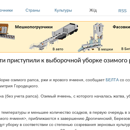
очники
Страны
Культуры
Ж/д
RSS
ти приступили к выборочной уборке озимого 
борке озимого рапса, ржи и ярового ячменя, сообщает
БЕЛТА
со сс
митрия Городецкого.
на (без учета рапса). Озимый ячмень, с которого началась жатва, 
е температуры и меньшее количество осадков, в первую очередь в 
имого ячменя>, приближаются к завершению Дрогичинский, Березов
 уборку в соответствии со степенью созревания зерновых культур 