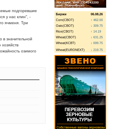
ваемые подгоревшие
Биржи
06.08.26
я у нас клин", -
Corn(CBOT)
↑ 462.00
го ячменя. Три
Oats(CBOT)
↓ 309.75
Rice(CBOT)
↑ 14.19
Wheat(CBOT)
↓ 631.25
о в значительной
Wheat(KCBT)
↓ 699.75
 хозяйств
Wheat(EURONEXT)
↓ 219.75
рожайность озимого