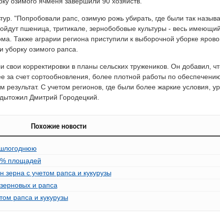
рку озимого ячменя завершили 90 хозяйств.
ьтур. "Попробовали рапс, озимую рожь убирать, где были так назы
ойдут пшеница, тритикале, зернобобовые культуры - весь имеющийс
ма. Также аграрии региона приступили к выборочной уборке ярово
и уборку озимого рапса.
 свои корректировки в планы сельских тружеников. Он добавил, чт
ее за счет сортообновления, более плотной работы по обеспечению
результат. С учетом регионов, где были более жаркие условия, у
подытожил Дмитрий Городецкий.
Похожие новости
ошлогоднюю
99% площадей
 зерна с учетом рапса и кукурузы
 зерновых и рапса
том рапса и кукурузы