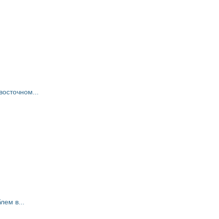
восточном...
ем в...