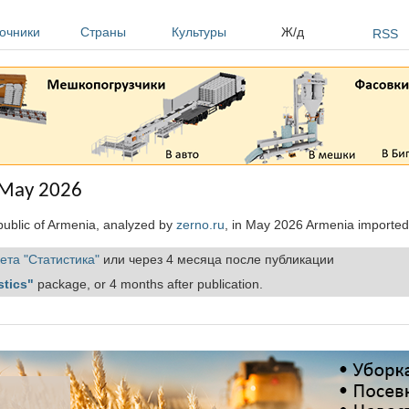
очники
Страны
Культуры
Ж/д
RSS
n May 2026
epublic of Armenia, analyzed by
zerno.ru
, in May 2026 Armenia imported
ета "Статистика"
или через 4 месяца после публикации
stics"
package, or 4 months after publication.