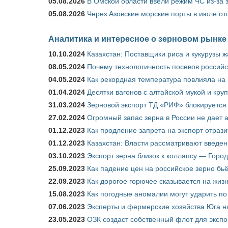
05.08.2026
В Омской области ввели режим ЧС из-за 
05.08.2026
Через Азовские морские порты в июле от
Аналитика и интересное о зерновом рынке
10.10.2024
Казахстан: Поставщики риса и кукурузы 
08.05.2024
Почему технологичность посевов российс
04.05.2024
Как рекордная температура повлияла на
01.04.2024
Десятки вагонов с алтайской мукой и кру
31.03.2024
Зерновой экспорт ТД «РИФ» блокируется 
27.02.2024
Огромный запас зерна в России не дает 
01.12.2023
Как продление запрета на экспорт отраз
01.12.2023
Казахстан: Власти рассматривают введен
03.10.2023
Экспорт зерна близок к коллапсу — Город
25.09.2023
Как падение цен на российское зерно бь
22.09.2023
Как дорогое горючее сказывается на жиз
15.08.2023
Как погодные аномалии могут ударить п
07.06.2023
Эксперты и фермерские хозяйства Юга на
23.05.2023
ОЗК создаст собственный флот для экспо