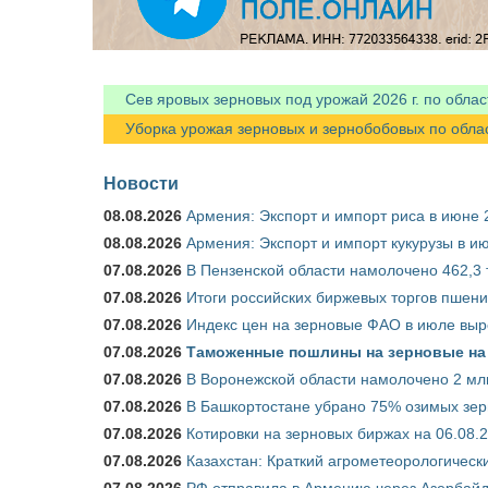
Сев яровых зерновых под урожай 2026 г. по облас
Уборка урожая зерновых и зернобобовых по областя
Новости
08.08.2026
Армения: Экспорт и импорт риса в июне 
08.08.2026
Армения: Экспорт и импорт кукурузы в и
07.08.2026
В Пензенской области намолочено 462,3 т
07.08.2026
Итоги российских биржевых торгов пшениц
07.08.2026
Индекс цен на зерновые ФАО в июле выр
07.08.2026
Таможенные пошлины на зерновые на 1
07.08.2026
В Воронежской области намолочено 2 млн
07.08.2026
В Башкортостане убрано 75% озимых зе
07.08.2026
Котировки на зерновых биржах на 06.08.
07.08.2026
Казахстан: Краткий агрометеорологически
07.08.2026
РФ отправила в Армению через Азербайд