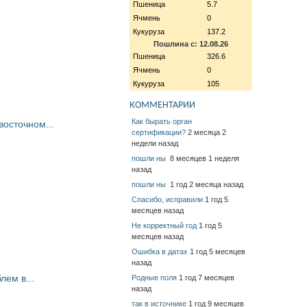
Пшеница
5.7
Ячмень
0
Кукуруза
137.2
Пошлина с: 12.08.26
Пшеница
326.6
Ячмень
0
Кукуруза
105
КОММЕНТАРИИ
Как бырать орган
восточном...
сертификации?
2 месяца 2
недели назад
пошли ны
8 месяцев 1 неделя
назад
пошли ны
1 год 2 месяца назад
Спасибо, исправили
1 год 5
месяцев назад
Не корректный год
1 год 5
месяцев назад
Ошибка в датах
1 год 5 месяцев
назад
ем в...
Родные поля
1 год 7 месяцев
назад
так в источнике
1 год 9 месяцев