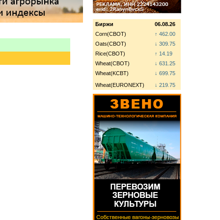
Биржи
06.08.26
Corn(CBOT)
↑ 462.00
Oats(CBOT)
↓ 309.75
Rice(CBOT)
↑ 14.19
Wheat(CBOT)
↓ 631.25
Wheat(KCBT)
↓ 699.75
Wheat(EURONEXT)
↓ 219.75