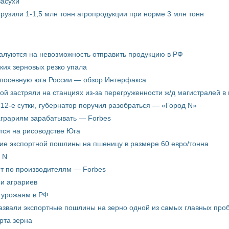
засухи
грузили 1-1,5 млн тонн агропродукции при норме 3 млн тонн
жалуются на невозможность отправить продукцию в РФ
ких зерновых резко упала
 посевную юга России — обзор Интерфакса
пой застряли на станциях из-за перегруженности ж/д магистралей в 
12-е сутки, губернатор поручил разобраться — «Город N»
аграриям зарабатывать — Forbes
ится на рисоводстве Юга
ие экспортной пошлины на пшеницу в размере 60 евро/тонна
 N
ёт по производителям — Forbes
ни аграриев
о урожаям в РФ
звали экспортные пошлины на зерно одной из самых главных пробл
рта зерна