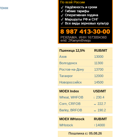
тонн
Пшеница 12,5%
RUB/MT
Азов
13000
Волгодонск
11300
Ростов-на-Дону
13700
Таганрог
12000
Новороссийск
14500
MOEX Index
USD/MT
Wheat, WHFOB
↓ 230.4
Corn, CRFOB
↔ 222.7
Barley, BRFOB
↔ 190.2
MOEX WHstock
RUB/MT
WHstock
↑14000
Пошлина с: 05.08.26