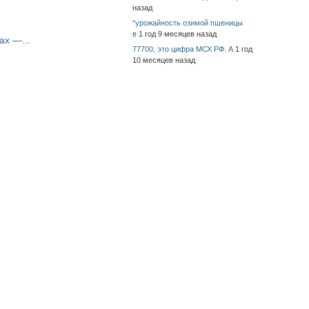
назад
"урожайность озимой пшеницы
в
1 год 9 месяцев назад
ах —...
77700, это цифра МСХ РФ. А
1 год
10 месяцев назад