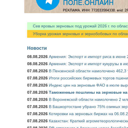
Сев яровых зерновых под урожай 2026 г. по облас
Уборка урожая зерновых и зернобобовых по областя
Новости
08.08.2026
Армения: Экспорт и импорт риса в июне 
08.08.2026
Армения: Экспорт и импорт кукурузы в и
07.08.2026
В Пензенской области намолочено 462,3 т
07.08.2026
Итоги российских биржевых торгов пшениц
07.08.2026
Индекс цен на зерновые ФАО в июле выр
07.08.2026
Таможенные пошлины на зерновые на 1
07.08.2026
В Воронежской области намолочено 2 млн
07.08.2026
В Башкортостане убрано 75% озимых зе
07.08.2026
Котировки на зерновых биржах на 06.08.
07.08.2026
Казахстан: Краткий агрометеорологически
07.08.2026
РФ отправила в Армению через Азербайд