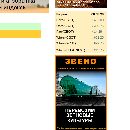
Биржи
06.08.26
Corn(CBOT)
↑ 462.00
Oats(CBOT)
↓ 309.75
Rice(CBOT)
↑ 14.19
Wheat(CBOT)
↓ 631.25
Wheat(KCBT)
↓ 699.75
Wheat(EURONEXT)
↓ 219.75