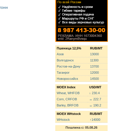
тонн
Пшеница 12,5%
RUB/MT
Азов
13000
Волгодонск
11300
Ростов-на-Дону
13700
Таганрог
12000
Новороссийск
14500
MOEX Index
USD/MT
Wheat, WHFOB
↓ 230.4
Corn, CRFOB
↔ 222.7
Barley, BRFOB
↔ 190.2
MOEX WHstock
RUB/MT
WHstock
↑14000
Пошлина с: 05.08.26