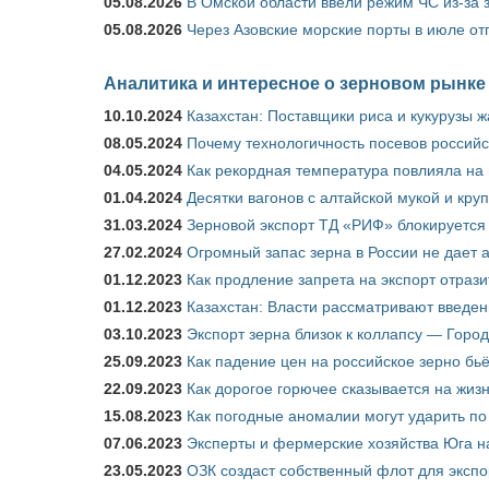
05.08.2026
В Омской области ввели режим ЧС из-за 
05.08.2026
Через Азовские морские порты в июле от
Аналитика и интересное о зерновом рынке
10.10.2024
Казахстан: Поставщики риса и кукурузы 
08.05.2024
Почему технологичность посевов российс
04.05.2024
Как рекордная температура повлияла на
01.04.2024
Десятки вагонов с алтайской мукой и кру
31.03.2024
Зерновой экспорт ТД «РИФ» блокируется 
27.02.2024
Огромный запас зерна в России не дает 
01.12.2023
Как продление запрета на экспорт отраз
01.12.2023
Казахстан: Власти рассматривают введен
03.10.2023
Экспорт зерна близок к коллапсу — Город
25.09.2023
Как падение цен на российское зерно бь
22.09.2023
Как дорогое горючее сказывается на жиз
15.08.2023
Как погодные аномалии могут ударить п
07.06.2023
Эксперты и фермерские хозяйства Юга на
23.05.2023
ОЗК создаст собственный флот для экспо