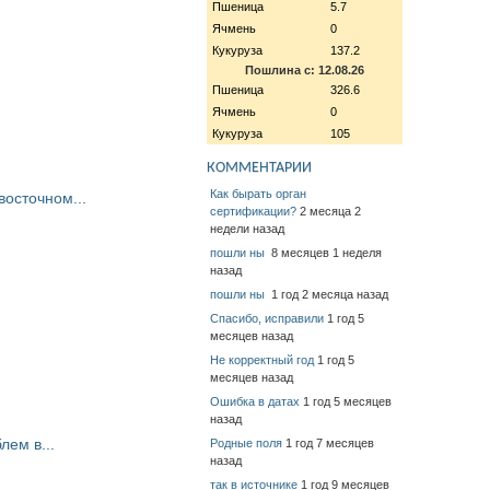
Пшеница
5.7
Ячмень
0
Кукуруза
137.2
Пошлина с: 12.08.26
Пшеница
326.6
Ячмень
0
Кукуруза
105
КОММЕНТАРИИ
Как бырать орган
восточном...
сертификации?
2 месяца 2
недели назад
пошли ны
8 месяцев 1 неделя
назад
пошли ны
1 год 2 месяца назад
Спасибо, исправили
1 год 5
месяцев назад
Не корректный год
1 год 5
месяцев назад
Ошибка в датах
1 год 5 месяцев
назад
ем в...
Родные поля
1 год 7 месяцев
назад
так в источнике
1 год 9 месяцев