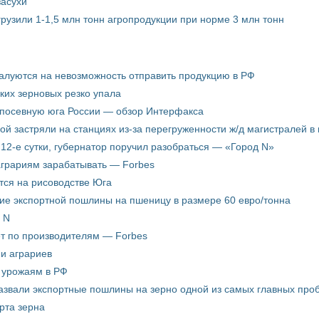
засухи
грузили 1-1,5 млн тонн агропродукции при норме 3 млн тонн
жалуются на невозможность отправить продукцию в РФ
ких зерновых резко упала
 посевную юга России — обзор Интерфакса
пой застряли на станциях из-за перегруженности ж/д магистралей в 
12-е сутки, губернатор поручил разобраться — «Город N»
аграриям зарабатывать — Forbes
ится на рисоводстве Юга
ие экспортной пошлины на пшеницу в размере 60 евро/тонна
 N
ёт по производителям — Forbes
ни аграриев
о урожаям в РФ
звали экспортные пошлины на зерно одной из самых главных пробл
рта зерна