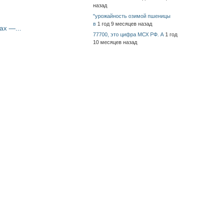
назад
"урожайность озимой пшеницы
в
1 год 9 месяцев назад
ах —...
77700, это цифра МСХ РФ. А
1 год
10 месяцев назад