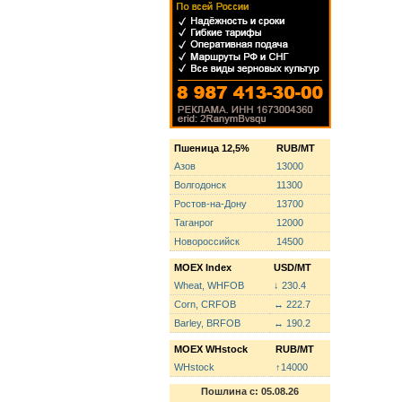
Пшеница 12,5%
RUB/MT
Азов
13000
Волгодонск
11300
Ростов-на-Дону
13700
Таганрог
12000
Новороссийск
14500
MOEX Index
USD/MT
Wheat, WHFOB
↓ 230.4
Corn, CRFOB
↔ 222.7
Barley, BRFOB
↔ 190.2
MOEX WHstock
RUB/MT
WHstock
↑14000
Пошлина с: 05.08.26