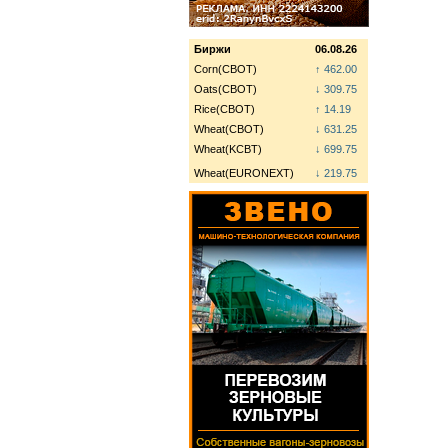
Биржи
06.08.26
Corn(CBOT)
↑ 462.00
Oats(CBOT)
↓ 309.75
Rice(CBOT)
↑ 14.19
Wheat(CBOT)
↓ 631.25
Wheat(KCBT)
↓ 699.75
Wheat(EURONEXT)
↓ 219.75