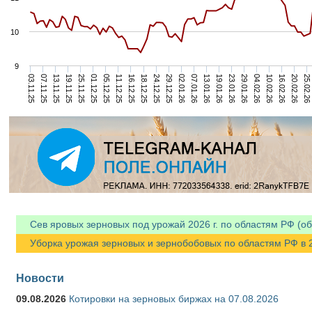
10
9
25.11.25
29.12.25
04.02.26
01.12.25
02.01.26
10.02.26
05.12.25
07.01.26
16.02.26
03.11.25
11.12.25
13.01.26
20.02.26
07.11.25
16.12.25
19.01.26
25.02.26
13.11.25
18.12.25
23.01.26
19.11.25
24.12.25
29.01.26
Сев яровых зерновых под урожай 2026 г. по областям РФ (об
Уборка урожая зерновых и зернобобовых по областям РФ в 202
Новости
09.08.2026
Котировки на зерновых биржах на 07.08.2026