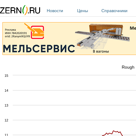
Перейти к основному содержанию
Новости
Цены
Справочники
Rough 
15
14
13
12
11