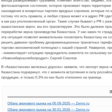
иногда разворачивают грузовики, отмечает агентство."Видимо, эта
фитосанитарное состояние, которое проезжает через территорию
нахождения в конкретных партиях вредных сорняков, которые по
потому что есть правила, и любая страна может и в адрес РФ сд
а как раз уполномоченный орган. Такие случаи бывают у РФ с разн
казахстанское зерно, мы его транзитируем. Это было далекое про
переработки зерна производства Казахстана. У нас каких-то страда
эта ситуация позволит внимательнее посмотреть Казахстану на со
решить давнюю проблему дискриминационных транзитных тарифов
торгово-экономический потенциал с нашей страной. Наверное, п
- комментирует ситуацию председатель комитета по сельскому хо
«Новосибирскхлебопродукт» Сергей Соколов.
В «Казахстанских железных дорогах» заявили, что экспорт зерна 
Казахстана подчеркнул, что с момента вступления в силу российс
продукции, и только 0,3% из них было отклонено на границе.
П
Обзор зернового рынка на 05.09.2025 — Zerno.ru
Обзор зернового рынка на 30.01.2026 — Zerno.ru