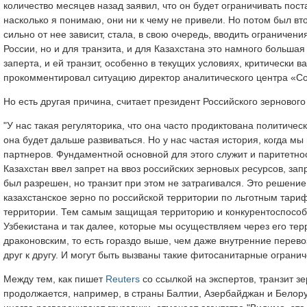
количество месяцев назад заявил, что он будет ограничивать пост
насколько я понимаю, они ни к чему не привели. Но потом был втор
сильно от нее зависит, стала, в свою очередь, вводить ограничен
России, но и для транзита, и для Казахстана это намного большая
заперта, и ей транзит, особенно в текущих условиях, критически в
прокомментировал ситуацию директор аналитического центра «Со
Но есть другая причина, считает президент Российского зерновог
"У нас такая регуляторика, что она часто продиктована политиче
она будет дальше развиваться. Но у нас частая история, когда 
партнеров. Фундаментной основной для этого служит и паритетно
Казахстан ввел запрет на ввоз российских зерновых ресурсов, за
был разрешен, но транзит при этом не затрагивался. Это решение,
казахстанское зерно по российской территории по льготным тариф
территории. Тем самым защищая территорию и конкурентоспособн
Узбекистана и так далее, которые мы осуществляем через его те
драконовским, то есть гораздо выше, чем даже внутренние перево
друг к другу. И могут быть вызваны такие фитосанитарные ограниче
Между тем, как пишет
Reuters
со ссылкой на экспертов, транзит з
продолжается, например, в страны Балтии, Азербайджан и Белору