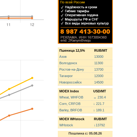
Пшеница 12,5%
RUB/MT
Азов
13000
Волгодонск
11300
Ростов-на-Дону
13700
Таганрог
12000
Новороссийск
14500
MOEX Index
USD/MT
Wheat, WHFOB
↔ 230.4
Corn, CRFOB
↓ 221.7
Barley, BRFOB
↓ 189.1
MOEX WHstock
RUB/MT
WHstock
↓13792
Пошлина с: 05.08.26