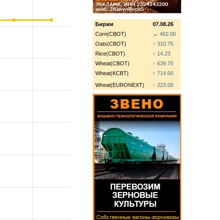
Биржи
07.08.26
Corn(CBOT)
↔ 462.00
Oats(CBOT)
↑ 310.75
Rice(CBOT)
↑ 14.23
Wheat(CBOT)
↑ 639.75
Wheat(KCBT)
↑ 714.00
Wheat(EURONEXT)
↑ 223.00