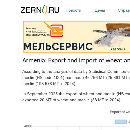
Перейти к основному содержанию
Новости
Цены
Справ
Armenia: Export and import of wheat a
According to the analysis of data by Statistical Commitee 
meslin (HS code 1001) has made
45 756 MT (25 361 MT i
meslin (195 578 MT in 2024).
In September 2025 the export of wheat and meslin (HS co
exported 20 MT of wheat and meslin (38 MT in 2024).