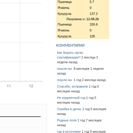
Пшеница
5.7
Ячмень
0
Кукуруза
137.2
Пошлина с: 12.08.26
Пшеница
326.6
Ячмень
0
Кукуруза
105
КОММЕНТАРИИ
Как бырать орган
сертификации?
2 месяца 3
недели назад
пошли ны
8 месяцев 1 неделя
назад
пошли ны
1 год 2 месяца назад
Спасибо, исправили
1 год 5
месяцев назад
Не корректный год
1 год 5
месяцев назад
Ошибка в датах
1 год 5 месяцев
назад
Родные поля
1 год 7 месяцев
назад
так в источнике
1 год 9 месяцев