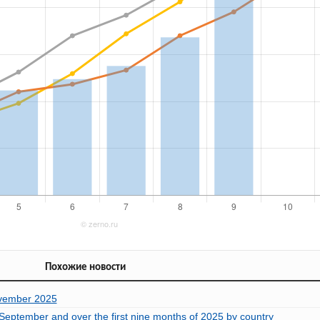
Похожие новости
ovember 2025
 September and over the first nine months of 2025 by country