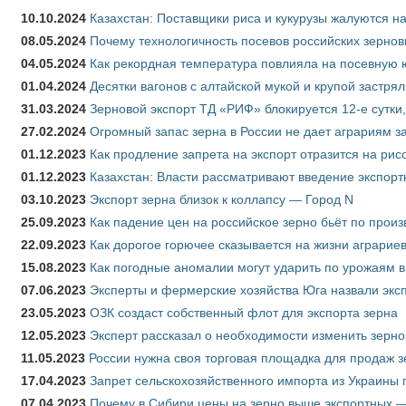
10.10.2024
Казахстан: Поставщики риса и кукурузы жалуются н
08.05.2024
Почему технологичность посевов российских зернов
04.05.2024
Как рекордная температура повлияла на посевную 
01.04.2024
Десятки вагонов с алтайской мукой и крупой застрял
31.03.2024
Зерновой экспорт ТД «РИФ» блокируется 12-е сутки
27.02.2024
Огромный запас зерна в России не дает аграриям з
01.12.2023
Как продление запрета на экспорт отразится на рис
01.12.2023
Казахстан: Власти рассматривают введение экспор
03.10.2023
Экспорт зерна близок к коллапсу — Город N
25.09.2023
Как падение цен на российское зерно бьёт по прои
22.09.2023
Как дорогое горючее сказывается на жизни аграрие
15.08.2023
Как погодные аномалии могут ударить по урожаям 
07.06.2023
Эксперты и фермерские хозяйства Юга назвали эксп
23.05.2023
ОЗК создаст собственный флот для экспорта зерна
12.05.2023
Эксперт рассказал о необходимости изменить зерн
11.05.2023
России нужна своя торговая площадка для продаж 
17.04.2023
Запрет сельскохозяйственного импорта из Украины п
07.04.2023
Почему в Сибири цены на зерно выше экспортных 