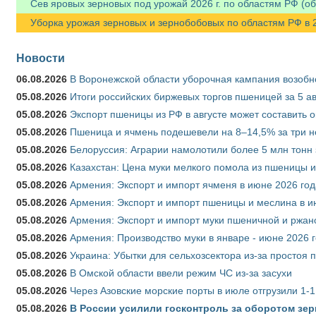
Сев яровых зерновых под урожай 2026 г. по областям РФ (об
Уборка урожая зерновых и зернобобовых по областям РФ в 202
Новости
06.08.2026
В Воронежской области уборочная кампания возобн
05.08.2026
Итоги российских биржевых торгов пшеницей за 5 ав
05.08.2026
Экспорт пшеницы из РФ в августе может составить 
05.08.2026
Пшеница и ячмень подешевели на 8–14,5% за три 
05.08.2026
Белоруссия: Аграрии намолотили более 5 млн тонн
05.08.2026
Казахстан: Цена муки мелкого помола из пшеницы и
05.08.2026
Армения: Экспорт и импорт ячменя в июне 2026 год
05.08.2026
Армения: Экспорт и импорт пшеницы и меслина в и
05.08.2026
Армения: Экспорт и импорт муки пшеничной и ржан
05.08.2026
Армения: Производство муки в январе - июне 2026 
05.08.2026
Украина: Убытки для сельхозсектора из-за простоя п
05.08.2026
В Омской области ввели режим ЧС из-за засухи
05.08.2026
Через Азовские морские порты в июле отгрузили 1-1
05.08.2026
В России усилили госконтроль за оборотом зер