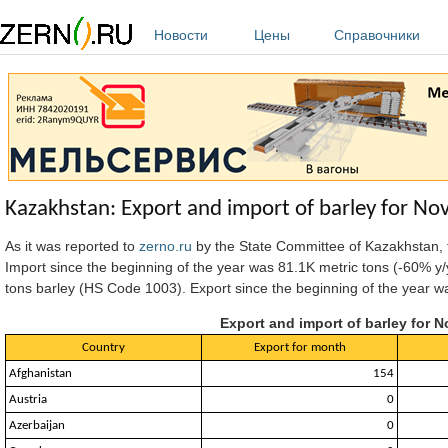
Перейти к основному содержанию
Новости
Цены
Справочники
Kazakhstan: Export and import of barley for N
As it was reported to
zerno.ru
by the State Committee of Kazakhstan
,
Import since the beginning of the year was 81.1K metric tons (-60% y
tons barley (HS Code 1003). Export since the beginning of the year wa
Export and import of barley for 
Country
Export for month
Afghanistan
154
Austria
0
Azerbaijan
0