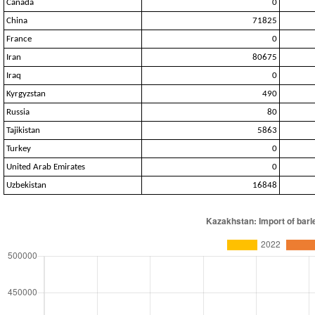
Canada
0
China
71825
France
0
Iran
80675
Iraq
0
Kyrgyzstan
490
Russia
80
Tajikistan
5863
Turkey
0
United Arab Emirates
0
Uzbekistan
16848