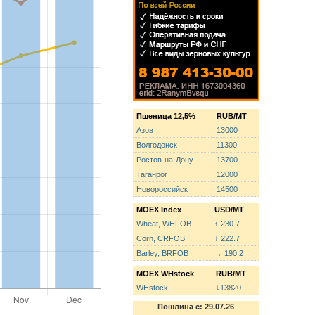
Пшеница 12,5%
RUB/MT
Азов
13000
Волгодонск
11300
Ростов-на-Дону
13700
Таганрог
12000
Новороссийск
14500
MOEX Index
USD/MT
Wheat, WHFOB
↑ 230.7
Corn, CRFOB
↓ 222.7
Barley, BRFOB
↔ 190.2
MOEX WHstock
RUB/MT
WHstock
↓13820
Пошлина с: 29.07.26