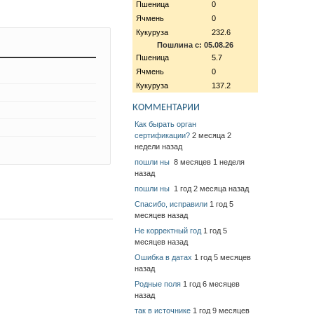
Пшеница
0
Ячмень
0
Кукуруза
232.6
Пошлина с: 05.08.26
Пшеница
5.7
Ячмень
0
Кукуруза
137.2
КОММЕНТАРИИ
Как бырать орган
сертификации?
2 месяца 2
недели назад
пошли ны
8 месяцев 1 неделя
назад
пошли ны
1 год 2 месяца назад
Спасибо, исправили
1 год 5
месяцев назад
Не корректный год
1 год 5
месяцев назад
Ошибка в датах
1 год 5 месяцев
назад
Родные поля
1 год 6 месяцев
назад
так в источнике
1 год 9 месяцев