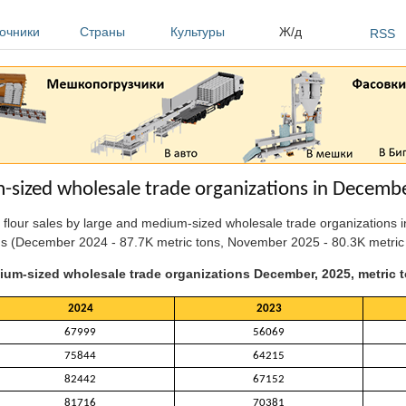
очники
Страны
Культуры
Ж/д
RSS
m-sized wholesale trade organizations in Decemb
y flour sales by large and medium-sized wholesale trade organizations
s (December 2024 - 87.7K metric tons, November 2025 - 80.3K metric
ium-sized wholesale trade organizations December, 2025, metric 
2024
2023
67999
56069
75844
64215
82442
67152
81716
70381