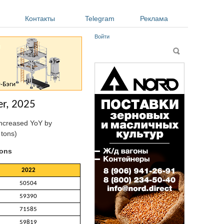
Контакты
Telegram
Реклама
Войти
Форма поиска
Поиск
er, 2025
 increased YoY by
 tons)
tons
2022
50504
59390
71585
59819