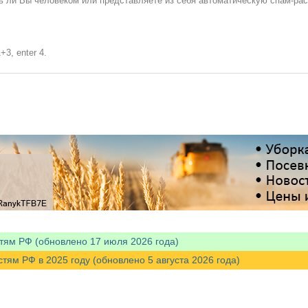
сь ли Вы человеком или представляете из себя автоматическую спам-ра
+3, enter 4.
тям РФ (обновлено 17 июля 2026 года)
м РФ в 2025 году (обновлено 5 августа 2026 года)