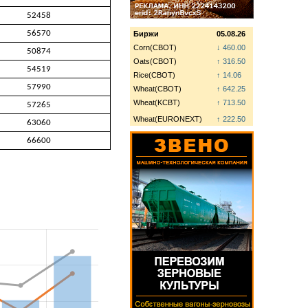
52458
56570
Биржи
05.08.26
Corn(CBOT)
↓ 460.00
50874
Oats(CBOT)
↑ 316.50
54519
Rice(CBOT)
↑ 14.06
57990
Wheat(CBOT)
↑ 642.25
Wheat(KCBT)
↑ 713.50
57265
Wheat(EURONEXT)
↑ 222.50
63060
66600