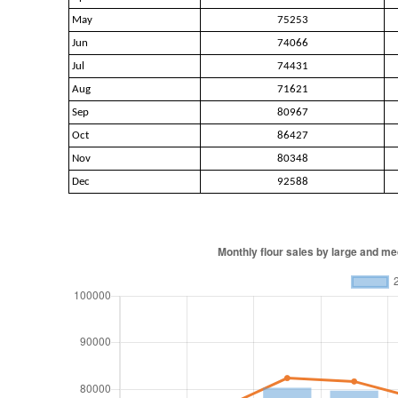
May
75253
Jun
74066
Jul
74431
Aug
71621
Sep
80967
Oct
86427
Nov
80348
Dec
92588