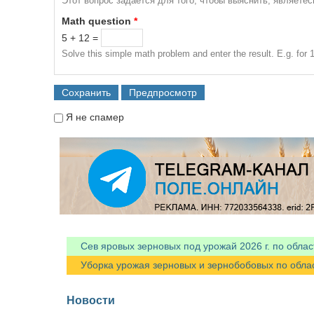
Этот вопрос задается для того, чтобы выяснить, являете
Math question
*
5 + 12 =
Solve this simple math problem and enter the result. E.g. for 1
Я не спамер
Я спамер
Сев яровых зерновых под урожай 2026 г. по облас
Уборка урожая зерновых и зернобобовых по областя
Новости