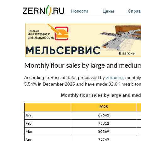
Перейти к основному содержанию
Новости
Цены
Справ
Monthly flour sales by large and mediu
According to Rosstat data, processed by
zerno.ru
, monthl
5.54% in December 2025
and have made 92.6K metric ton
Monthly flour sales by large and med
2025
Jan
69642
Feb
75812
Mar
80369
Apr
79747