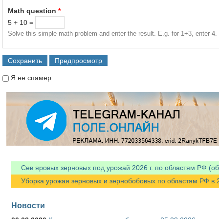
Math question
*
5 + 10 =
Solve this simple math problem and enter the result. E.g. for 1+3, enter 4.
Я не спамер
Я спамер
Сев яровых зерновых под урожай 2026 г. по областям РФ (об
Уборка урожая зерновых и зернобобовых по областям РФ в 202
Новости