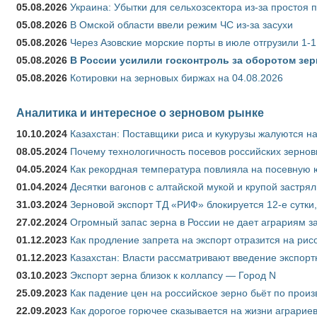
05.08.2026
Украина: Убытки для сельхозсектора из-за простоя п
05.08.2026
В Омской области ввели режим ЧС из-за засухи
05.08.2026
Через Азовские морские порты в июле отгрузили 1-1
05.08.2026
В России усилили госконтроль за оборотом зер
05.08.2026
Котировки на зерновых биржах на 04.08.2026
Аналитика и интересное о зерновом рынке
10.10.2024
Казахстан: Поставщики риса и кукурузы жалуются н
08.05.2024
Почему технологичность посевов российских зернов
04.05.2024
Как рекордная температура повлияла на посевную 
01.04.2024
Десятки вагонов с алтайской мукой и крупой застрял
31.03.2024
Зерновой экспорт ТД «РИФ» блокируется 12-е сутки
27.02.2024
Огромный запас зерна в России не дает аграриям з
01.12.2023
Как продление запрета на экспорт отразится на рис
01.12.2023
Казахстан: Власти рассматривают введение экспор
03.10.2023
Экспорт зерна близок к коллапсу — Город N
25.09.2023
Как падение цен на российское зерно бьёт по прои
22.09.2023
Как дорогое горючее сказывается на жизни аграрие