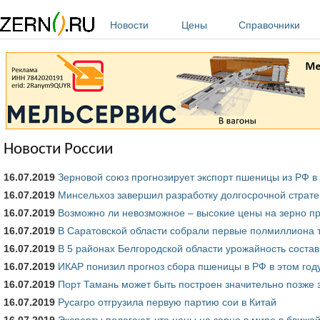
Перейти к основному содержанию
Новости
Цены
Справочники
Новости России
16.07.2019
Зерновой союз прогнозирует экспорт пшеницы из РФ в с
16.07.2019
Минсельхоз завершил разработку долгосрочной стратег
16.07.2019
Возможно ли невозможное – высокие цены на зерно п
16.07.2019
В Саратовской области собрали первые полмиллиона т
16.07.2019
В 5 районах Белгородской области урожайность состав
16.07.2019
ИКАР понизил прогноз сбора пшеницы в РФ в этом год
16.07.2019
Порт Тамань может быть построен значительно позже
16.07.2019
Русагро отгрузила первую партию сои в Китай
16.07.2019
Эксперты полагают, что цены на зерно в мире в ближа