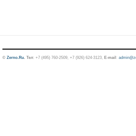
©
Zerno.Ru
.
Тел
: +7 (495) 760-2509,
+7 (926) 624-3123
,
E-mail
:
admin@ze