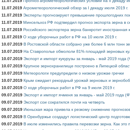
11.07.2019
Прогноз агрометеорологических условий на II декаду и
11.07.2019
Агрометеорологический обзор за I декаду июля 2019 г.
11.07.2019
Эксперты прогнозируют превышение прошлогодних пок
11.07.2019
Минсельхоз РФ подтвердил прогноз экспорта зерна в се
11.07.2019
Российского экспортера зерна банкротит иностранная
11.07.2019
О ходе уборочных работ в РФ на 10 июля 2019 г.
10.07.2019
В Ростовской области собрано уже более 6 млн тонн з
10.07.2019
На Ставрополье обмололи 81% площадей зерновых ку
10.07.2019
Экспорт и импорт кукурузы за январь - май 2019 года 
10.07.2019
Крупное зернохранилище построено в Липецкой облас
10.07.2019
Метеорологи предупредили о низком урожае гречки
10.07.2019
Крым ожидает рекордный урожай зерновых и зернобоб
10.07.2019
О ходе уборочных работ в РФ на 9 июля 2019 г.
09.07.2019
Экспорт и импорт ячменя за январь - май 2019 года (
09.07.2019
Экспорт сои сократился почти на четверть
09.07.2019
Июньская жара привела к резкому снижению прогнозо
09.07.2019
В Оренбуржье создадут логистический центр подготовк
09.07.2019
В июле изменились правила перевозки зерна. Как это