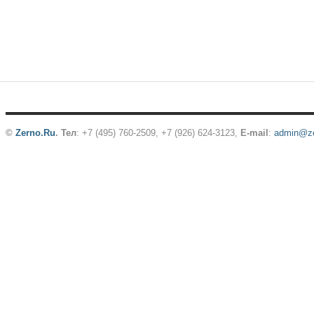
©
Zerno.Ru
.
Тел
: +7 (495) 760-2509,
+7 (926) 624-3123
,
E-mail
:
admin@ze